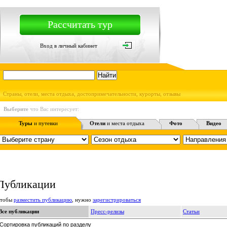
Рассчитать тур
Вход в личный кабинет
Страны, отели, места отдыха, достопримечательности, курорты, отзывы
Выберите
что Вас интересует:
Туры
и путевки
Отели
и места отдыха
Фото
Видео
Публикации
тобы
разместить публикацию
, нужно
зарегистрироваться
Все публикации
Пресс-релизы
Статьи