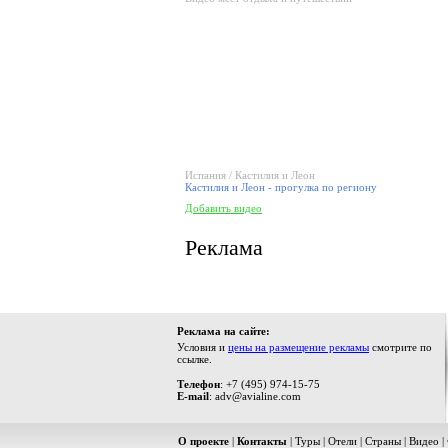
Испания / Кастилия и Леон
Кастилия и Леон - прогулка по региону
Добавить видео
Реклама
Реклама на сайте:
Условия и
цены на размещение рекламы
смотрите по
ссылке.
Телефон
: +7 (495) 974-15-75
E-mail
: adv@avialine.com
О проекте
|
Контакты
|
Туры
|
Отели
|
Страны
|
Видео
|