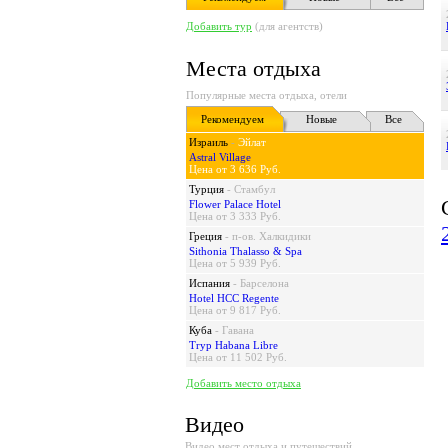
Добавить тур
(для агентств)
Места отдыха
Популярные места отдыха, отели
Рекомендуем
Новые
Все
Израиль
-
Эйлат
Astral Village
Цена от 3 636 Руб.
Турция
-
Стамбул
Flower Palace Hotel
Цена от 3 333 Руб.
Греция
-
п-ов. Халкидики
Sithonia Thalasso & Spa
Цена от 5 939 Руб.
Испания
-
Барселона
Hotel HCC Regente
Цена от 9 817 Руб.
Куба
-
Гавана
Tryp Habana Libre
Цена от 11 502 Руб.
Добавить место отдыха
Видео
Видео мест отдыха и путешествий