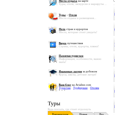
Места отдыха
на карте
Туры, отели, экскурсии и маршруты ...
Туры
и
Отели
Места отдыха и размещения...
Фото
стран и курортов
Места, которые стоит увидеть!
Видео
путешествия
Страны, отели, курорты, пляжи!
Памятки туристам
Информация, особенности, важно
знать!
Языковые лагеря
за рубежом
Курсы, школы, детские лагеря!
Ваш блог
на Avialine.com
Туристам
-
Турфирмам
-
Отелям
Туры
Куда поехать, где стоит отдохнуть
Рекомендуем
Новые
Все