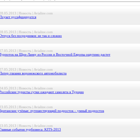
28.05.2013 | Новость | Avialine.com
Пхукет русифицируется
28.05.2013 | Новость | Avialine.com
Отпуск без посредников: не так и сложно
27.05.2013 | Новость | Avialine.com
Турпоток на Шри-Ланку из России и Восточной Европы ощутимо растет
27.05.2013 | Новость | Avialine.com
Питер глазами воронежского автомобилиста
24.05.2013 | Новость | Avialine.com
Российские туристы сутки ожидают самолета в Турцию
23.05.2013 | Новость | Avialine.com
Британские учёные: путешествующий подросток – умный подросток
23.05.2013 | Новость | Avialine.com
Главные события турбизнеса: KIТS-2013