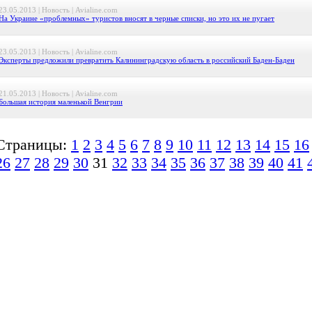
23.05.2013 | Новость | Avialine.com
На Украине «проблемных» туристов вносят в черные списки, но это их не пугает
23.05.2013 | Новость | Avialine.com
Эксперты предложили превратить Калининградскую область в российский Баден-Баден
21.05.2013 | Новость | Avialine.com
Большая история маленькой Венгрии
Страницы:
1
2
3
4
5
6
7
8
9
10
11
12
13
14
15
16
26
27
28
29
30
31
32
33
34
35
36
37
38
39
40
41