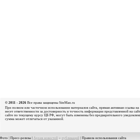
© 2011 - 2026
Все права защищены SiteMan.ru
При полном или частичном использовании материалов сайта, прямая активная ссылка на 
несет ответственности за достоверность и точность информации представленной на сайт
сайте по текущему курсу ЦБ РФ, могут быть изменены без предварительного уведомления
сумма может отличаться от указанной.
Фото
|
Пресс-релизы
|
Архив новостей
и
публикаций
|
Правила использования сайта