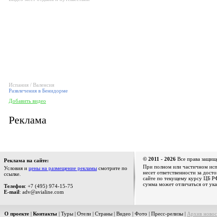
Испания / Валенсия
Развлечения в Бенидорме
Добавить видео
Реклама
© 2011 - 2026
Все права защищ
Реклама на сайте:
При полном или частичном испо
Условия и
цены на размещение рекламы
смотрите по
несет ответственности за дост
ссылке.
сайте по текущему курсу ЦБ РФ
сумма может отличаться от ука
Телефон
: +7 (495) 974-15-75
E-mail
: adv@avialine.com
О проекте
|
Контакты
|
Туры
|
Отели
|
Страны
|
Видео
|
Фото
|
Пресс-релизы
|
Архив новос