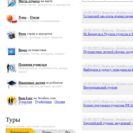
Места отдыха
на карте
Туры, отели, экскурсии и маршруты ...
24.09.2013 | Новость | Avialine.co
Сочинский эко-отель принял перв
Туры
и
Отели
Места отдыха и размещения...
18.09.2013 | Новость | Avialine.co
Фото
стран и курортов
Из Барнаула в Урумчи туристы и 
Места, которые стоит увидеть!
17.09.2013 | Новость | Avialine.co
Видео
путешествия
Путешествие личной сборки: под
Страны, отели, курорты, пляжи!
Памятки туристам
13.09.2013 | Новость | Avialine.co
Информация, особенности, важно
Выбираем в дорогу чемоданы на 
знать!
Языковые лагеря
за рубежом
12.09.2013 | Новость | Avialine.co
Курсы, школы, детские лагеря!
Вегетарианский туризм
Ваш блог
на Avialine.com
Туристам
-
Турфирмам
-
Отелям
12.09.2013 | Новость | Avialine.co
Египет предложил туристам РФ бе
Туры
10.09.2013 | Новость | Avialine.co
Европейский туризм: медленный, 
Куда поехать, где стоит отдохнуть
Рекомендуем
Новые
Все