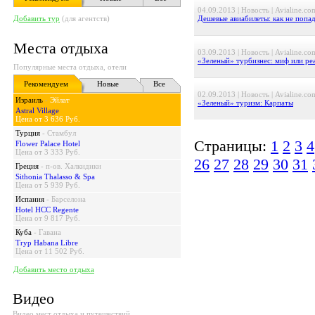
04.09.2013 | Новость | Avialine.co
Добавить тур
(для агентств)
Дешевые авиабилеты: как не попад
Места отдыха
03.09.2013 | Новость | Avialine.co
«Зеленый» турбизнес: миф или ре
Популярные места отдыха, отели
Рекомендуем
Новые
Все
02.09.2013 | Новость | Avialine.co
Израиль
-
Эйлат
«Зеленый» туризм: Карпаты
Astral Village
Цена от 3 636 Руб.
Турция
-
Стамбул
Страницы:
1
2
3
4
Flower Palace Hotel
Цена от 3 333 Руб.
26
27
28
29
30
31
Греция
-
п-ов. Халкидики
Sithonia Thalasso & Spa
Цена от 5 939 Руб.
Испания
-
Барселона
Hotel HCC Regente
Цена от 9 817 Руб.
Куба
-
Гавана
Tryp Habana Libre
Цена от 11 502 Руб.
Добавить место отдыха
Видео
Видео мест отдыха и путешествий