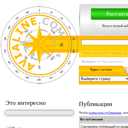
Рассчита
Вход в личный ка
Страны, отели, места отдыха, до
Выберите
что Вас интересует:
Туры
и путевки
Это интересно
Публикации
Чтобы
разместить публикацию
, н
Все публикации