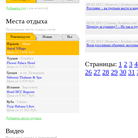
08.02.2013 | Новость | Avialine.co
Добавить тур
(для агентств)
Россияне – на третьем месте в ми
Места отдыха
08.02.2013 | Статья | Avialine.com
Переезд за границу? – Не так и тр
Популярные места отдыха, отели
Рекомендуем
Новые
Все
07.02.2013 | Новость | Avialine.co
Израиль
-
Эйлат
Всем россиянам обещают льготные
Astral Village
Цена от 3 636 Руб.
Турция
-
Стамбул
Страницы:
1
2
3
4
Flower Palace Hotel
Цена от 3 333 Руб.
26
27
28
29
30
31
Греция
-
п-ов. Халкидики
Sithonia Thalasso & Spa
Цена от 5 939 Руб.
Испания
-
Барселона
Hotel HCC Regente
Цена от 9 817 Руб.
Куба
-
Гавана
Tryp Habana Libre
Цена от 11 502 Руб.
Добавить место отдыха
Видео
Видео мест отдыха и путешествий