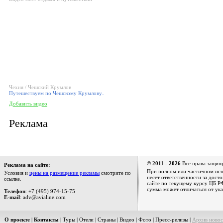
Чехия / Чешский Крумлов
Путешествуем по Чешскому Крумлову..
Добавить видео
Реклама
© 2011 - 2026
Все права защищ
Реклама на сайте:
При полном или частичном испо
Условия и
цены на размещение рекламы
смотрите по
несет ответственности за дост
ссылке.
сайте по текущему курсу ЦБ РФ
сумма может отличаться от ука
Телефон
: +7 (495) 974-15-75
E-mail
: adv@avialine.com
О проекте
|
Контакты
|
Туры
|
Отели
|
Страны
|
Видео
|
Фото
|
Пресс-релизы
|
Архив новос