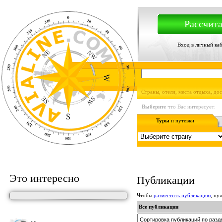
Рассчита
Вход в личный ка
Страны, отели, места отдыха, до
Выберите
что Вас интересует:
Туры
и путевки
Это интересно
Публикации
Чтобы
разместить публикацию
, н
Все публикации