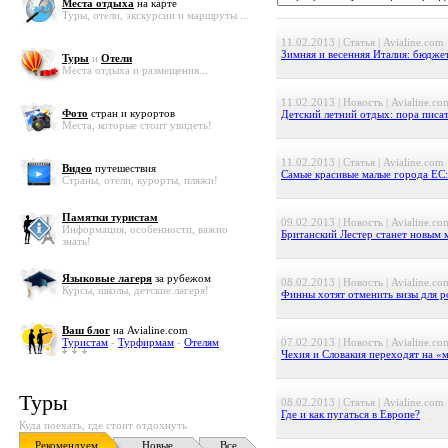
Места отдыха
на карте
Туры, отели, экскурсии и маршруты ...
11.02.2013 | Статья | Avialine.com
Зимняя и весенняя Италия: бюджет
Туры
и
Отели
Места отдыха и размещения...
11.02.2013 | Новость | Avialine.co
Фото
стран и курортов
Детский летний отдых: пора писат
Места, которые стоит увидеть!
11.02.2013 | Статья | Avialine.com
Видео
путешествия
Самые красивые малые города ЕС:
Страны, отели, курорты, пляжи!
Памятки туристам
09.02.2013 | Новость | Avialine.co
Информация, особенности, важно
Британский Лестер станет новым 
знать!
Языковые лагеря
за рубежом
08.02.2013 | Новость | Avialine.co
Курсы, школы, детские лагеря!
Финны хотят отменить визы для р
Ваш блог
на Avialine.com
Туристам
-
Турфирмам
-
Отелям
07.02.2013 | Новость | Avialine.co
Чехия и Словакия переходят на «
Туры
08.02.2013 | Статья | Avialine.com
Где и как пугаться в Европе?
Куда поехать, где стоит отдохнуть
Рекомендуем
Новые
Все