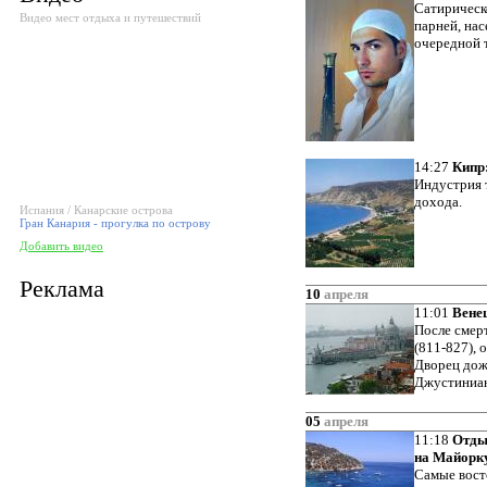
Сатирическ
Видео мест отдыха и путешествий
парней, на
очередной 
14:27
Кипр:
Индустрия 
дохода.
Испания / Канарские острова
Гран Канария - прогулка по острову
Добавить видео
Реклама
10
апреля
11:01
Вене
После смер
(811-827),
Дворец дож
Джустиниан
05
апреля
11:18
Отды
на Майорк
Самые вост