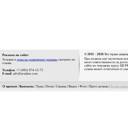
© 2011 - 2026
Все права защищ
Реклама на сайте:
При полном или частичном испо
Условия и
цены на размещение рекламы
смотрите по
несет ответственности за дост
ссылке.
сайте по текущему курсу ЦБ РФ
сумма может отличаться от ука
Телефон
: +7 (495) 974-15-75
E-mail
: adv@avialine.com
О проекте
|
Контакты
|
Туры
|
Отели
|
Страны
|
Видео
|
Фото
|
Пресс-релизы
|
Архив новос