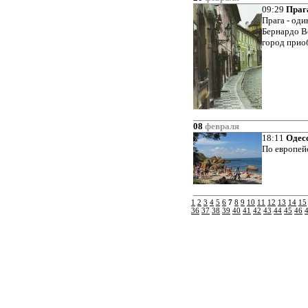
09:29
Праг
Прага - оди
Бернардо В
город прио
08
февраля
18:11
Одес
По европей
1
2
3
4
5
6
7
8
9
10
11
12
13
14
15
36
37
38
39
40
41
42
43
44
45
46