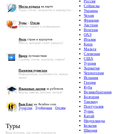
Россия
Сейшелы
Места отдыха
на карте
Туры, отели, экскурсии и маршруты ...
Украина
Чехия
Франция
Туры
и
Отели
Австрия
Места отдыха и размещения...
Венгрия
ОАЭ
Италия
Фото
стран и курортов
Места, которые стоит увидеть!
Кипр
Мальта
Словения
Видео
путешествия
США
Страны, отели, курорты, пляжи!
Турция
Хорватия
Памятки туристам
Черногория
Информация, особенности, важно
Испания
знать!
Греция
Куба
Языковые лагеря
за рубежом
Великобритания
Курсы, школы, детские лагеря!
Болгария
Таиланд
Ваш блог
на Avialine.com
Португалия
Туристам
-
Турфирмам
-
Отелям
Тунис
Китай
Нидерланды
Туры
Бельгия
Швеция
Куда поехать, где стоит отдохнуть