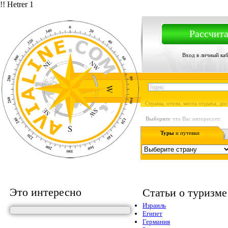
!! Hetrer 1
Рассчита
Вход в личный ка
Страны, отели, места отдыха, до
Выберите
что Вас интересует:
Туры
и путевки
Это интересно
Статьи о туризме
Израиль
Египет
Германия