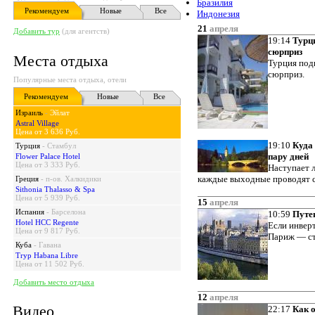
Бразилия
Рекомендуем
Новые
Все
Индонезия
21
апреля
Добавить тур
(для агентств)
19:14
Турц
сюрприз
Места отдыха
Турция под
сюрприз.
Популярные места отдыха, отели
Рекомендуем
Новые
Все
Израиль
-
Эйлат
Astral Village
Цена от 3 636 Руб.
19:10
Куда 
Турция
-
Стамбул
пару дней
Flower Palace Hotel
Цена от 3 333 Руб.
Наступает л
каждые выходные проводят сн
Греция
-
п-ов. Халкидики
Sithonia Thalasso & Spa
Цена от 5 939 Руб.
15
апреля
Испания
-
Барселона
10:59
Путе
Hotel HCC Regente
Если инвер
Цена от 9 817 Руб.
Париж — ст
Куба
-
Гавана
Tryp Habana Libre
Цена от 11 502 Руб.
Добавить место отдыха
12
апреля
Видео
22:17
Как 