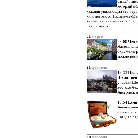
самый изве
который об
каждый уважающий себя тури
километрах от Пальма-де-Ма
картезианских монахов "Ла 
открывается.
01
марта
23:00
Чехи
Живописны
окружены р
можно немн
21
февраля
17:33
Прага
Чехия - цен
участик Ше
востоке Чех
Австрией, н
15:54
Если 
Авиапутеше
багажа, ста
Daily Teleg
20
февраля