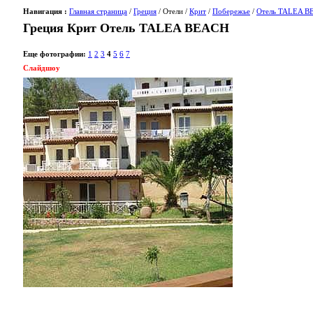
Навигация :
Главная страница
/
Греция
/ Отели /
Крит
/
Побережье
/
Отель TALEA 
Греция Крит Отель TALEA BEACH
Еще фотографии:
1
2
3
4
5
6
7
Слайдшоу