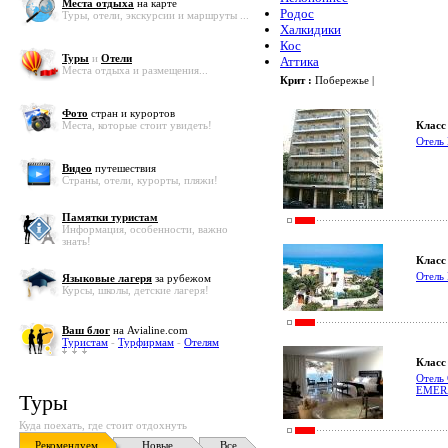
Места отдыха
на карте
Родос
Туры, отели, экскурсии и маршруты ...
Халкидики
Кос
Туры
и
Отели
Аттика
Места отдыха и размещения...
Крит :
Побережье |
Фото
стран и курортов
Места, которые стоит увидеть!
Класс 
Отель
Видео
путешествия
Страны, отели, курорты, пляжи!
Памятки туристам
Информация, особенности, важно
знать!
Класс 
Отель
Языковые лагеря
за рубежом
Курсы, школы, детские лагеря!
Ваш блог
на Avialine.com
Туристам
-
Турфирмам
-
Отелям
Класс 
Отель
EMER
Туры
Куда поехать, где стоит отдохнуть
Рекомендуем
Новые
Все