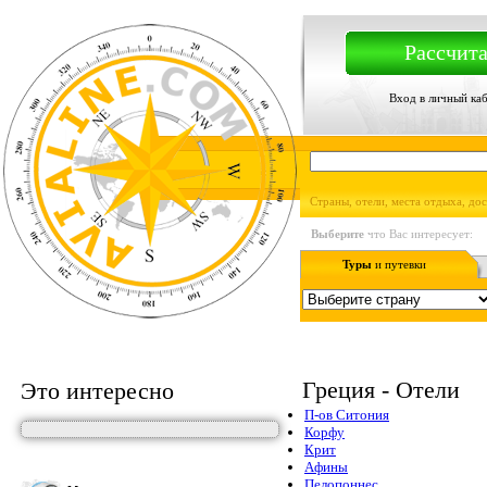
Рассчита
Вход в личный ка
Страны, отели, места отдыха, до
Выберите
что Вас интересует:
Туры
и путевки
Греция - Отели
Это интересно
П-ов Ситония
Корфу
Крит
Афины
Пелопоннес