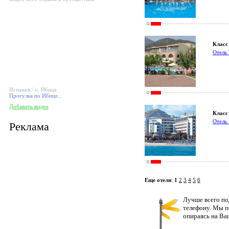
Класс 
Отель
Испания / о. Ибица
Прогулка по Ибице..
Добавить видео
Класс 
Отел
Реклама
Еще отели
:
1
2
3
4
5
6
Лучше всего по
телефону. Мы п
опираясь на Ва