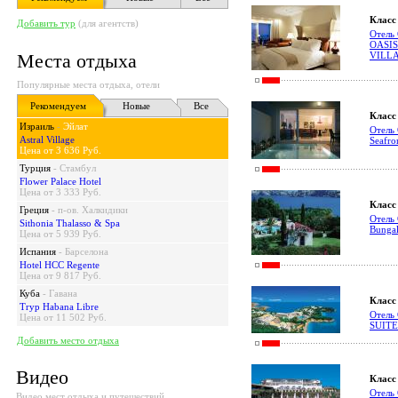
Класс 
Добавить тур
(для агентств)
Отель
OASI
Места отдыха
VILLA
Популярные места отдыха, отели
Рекомендуем
Новые
Все
Класс 
Израиль
-
Эйлат
Отель 
Astral Village
Seafron
Цена от 3 636 Руб.
Турция
-
Стамбул
Flower Palace Hotel
Цена от 3 333 Руб.
Класс 
Греция
-
п-ов. Халкидики
Отель 
Sithonia Thalasso & Spa
Bungal
Цена от 5 939 Руб.
Испания
-
Барселона
Hotel HCC Regente
Цена от 9 817 Руб.
Куба
-
Гавана
Класс 
Tryp Habana Libre
Отель
Цена от 11 502 Руб.
SUITE
Добавить место отдыха
Видео
Класс 
Отель 
Видео мест отдыха и путешествий