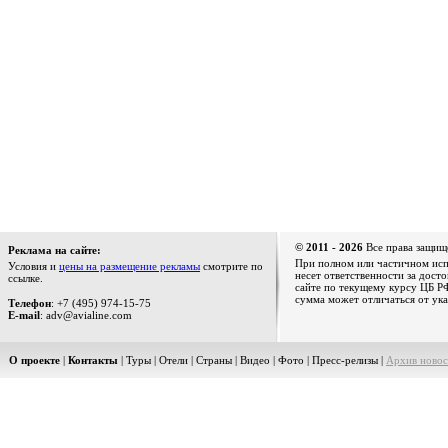
© 2011 - 2026
Все права защищ
Реклама на сайте:
При полном или частичном испо
Условия и
цены на размещение рекламы
смотрите по
несет ответственности за дост
ссылке.
сайте по текущему курсу ЦБ РФ
сумма может отличаться от ука
Телефон
: +7 (495) 974-15-75
E-mail
: adv@avialine.com
О проекте
|
Контакты
|
Туры
|
Отели
|
Страны
|
Видео
|
Фото
|
Пресс-релизы
|
Архив новос