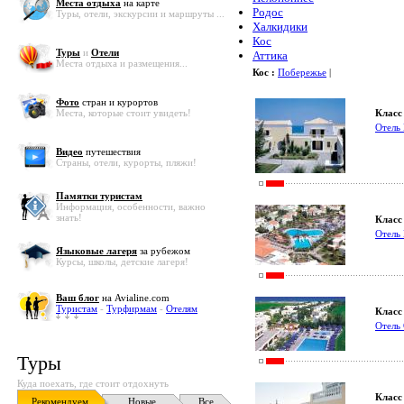
Места отдыха
на карте
Родос
Туры, отели, экскурсии и маршруты ...
Халкидики
Кос
Туры
и
Отели
Аттика
Места отдыха и размещения...
Кос :
Побережье
|
Фото
стран и курортов
Места, которые стоит увидеть!
Класс 
Отель 
Видео
путешествия
Страны, отели, курорты, пляжи!
Памятки туристам
Информация, особенности, важно
знать!
Класс 
Отель 
Языковые лагеря
за рубежом
Курсы, школы, детские лагеря!
Ваш блог
на Avialine.com
Туристам
-
Турфирмам
-
Отелям
Класс 
Отель
Туры
Куда поехать, где стоит отдохнуть
Класс 
Рекомендуем
Новые
Все