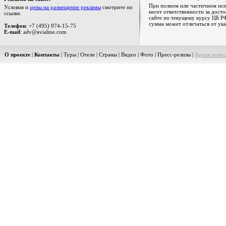
При полном или частичном испо
Условия и
цены на размещение рекламы
смотрите по
несет ответственности за дост
ссылке.
сайте по текущему курсу ЦБ РФ
сумма может отличаться от ука
Телефон
: +7 (495) 974-15-75
E-mail
: adv@avialine.com
О проекте
|
Контакты
|
Туры
|
Отели
|
Страны
|
Видео
|
Фото
|
Пресс-релизы
|
Архив новос