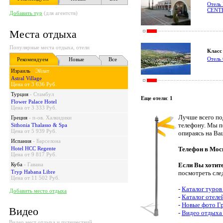
Отель
CENT
Добавить тур
(для агентств)
Места отдыха
Популярные места отдыха, отели
Класс 
Отель
Рекомендуем
Новые
Все
Израиль
-
Эйлат
Astral Village
Цена от 3 636 Руб.
Турция
-
Стамбул
Еще отели
:
1
Flower Palace Hotel
Цена от 3 333 Руб.
Лучше всего по
Греция
-
п-ов. Халкидики
телефону. Мы п
Sithonia Thalasso & Spa
Цена от 5 939 Руб.
опираясь на Ва
Испания
-
Барселона
Hotel HCC Regente
Телефон в Мос
Цена от 9 817 Руб.
Куба
-
Гавана
Если Вы хотит
Tryp Habana Libre
посмотреть сле
Цена от 11 502 Руб.
-
Каталог туров
Добавить место отдыха
-
Каталог отеле
-
Новые фото Г
Видео
-
Видео отдыха 
Видео мест отдыха и путешествий