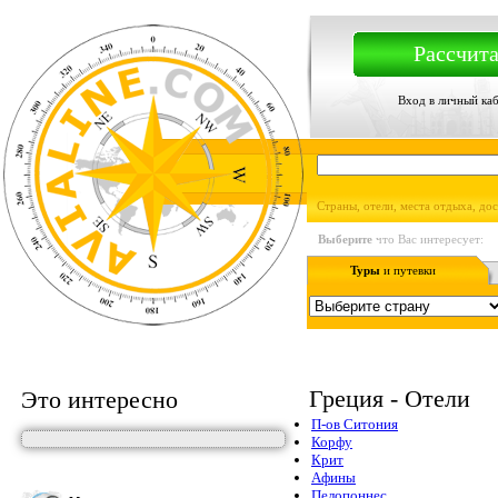
Рассчита
Вход в личный ка
Страны, отели, места отдыха, до
Выберите
что Вас интересует:
Туры
и путевки
Греция - Отели
Это интересно
П-ов Ситония
Корфу
Крит
Афины
Пелопоннес