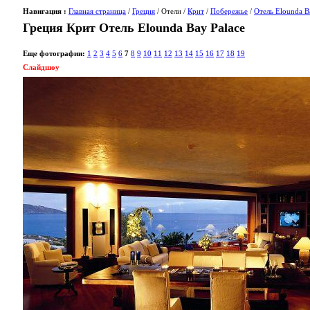
Навигация :
Главная страница
/
Греция
/ Отели /
Крит
/
Побережье
/
Отель Elounda B
Греция Крит Отель Elounda Bay Palace
Еще фотографии:
1
2
3
4
5
6
7
8
9
10
11
12
13
14
15
16
17
18
19
Слайдшоу