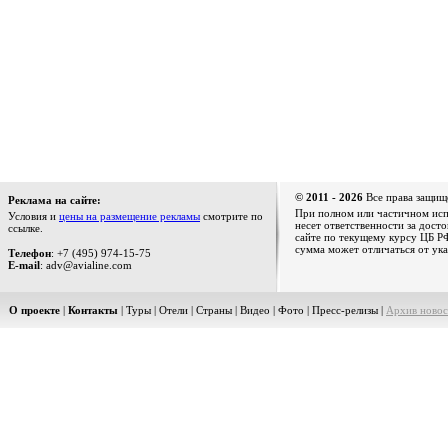
© 2011 - 2026
Все права защищ
Реклама на сайте:
При полном или частичном испо
Условия и
цены на размещение рекламы
смотрите по
несет ответственности за дост
ссылке.
сайте по текущему курсу ЦБ РФ
сумма может отличаться от ука
Телефон
: +7 (495) 974-15-75
E-mail
: adv@avialine.com
О проекте
|
Контакты
|
Туры
|
Отели
|
Страны
|
Видео
|
Фото
|
Пресс-релизы
|
Архив новос