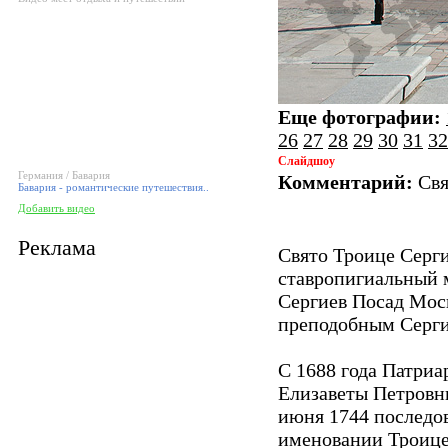
Еще фотографии:
26
27
28
29
30
31
32
Слайдшоу
Германия / Бавария
Комментарий:
Свя
Бавария - романтические путешествия..
Добавить видео
Реклама
Свято Троице Серг
ставропигиальный 
Сергиев Посад Моск
преподобным Серг
С 1688 года Патриа
Елизаветы Петровн
июня 1744 последо
именовании Троице