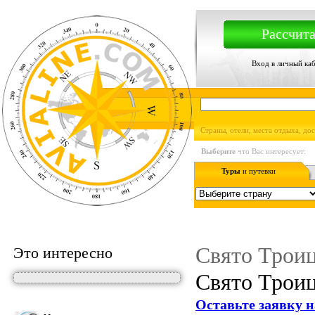
Рассчита
Вход в личный ка
Страны, отели, места отдыха, до
Выберите
что Вас интересует:
Туры
и путевки
Свято Троиц
Это интересно
Свято Троиц
Оставьте заявку н