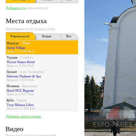
Добавить тур
(для агентств)
Места отдыха
Популярные места отдыха, отели
Рекомендуем
Новые
Все
Израиль
-
Эйлат
Astral Village
Цена от 3 636 Руб.
Турция
-
Стамбул
Flower Palace Hotel
Цена от 3 333 Руб.
Греция
-
п-ов. Халкидики
Sithonia Thalasso & Spa
Цена от 5 939 Руб.
Испания
-
Барселона
Hotel HCC Regente
Цена от 9 817 Руб.
Куба
-
Гавана
Tryp Habana Libre
Цена от 11 502 Руб.
Добавить место отдыха
Видео
Видео мест отдыха и путешествий