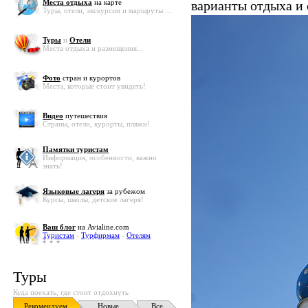
Места отдыха
на карте
варианты отдыха и
Туры, отели, экскурсии и маршруты ...
Туры
и
Отели
Места отдыха и размещения...
Фото
стран и курортов
Места, которые стоит увидеть!
Видео
путешествия
Страны, отели, курорты, пляжи!
Памятки туристам
Информация, особенности, важно
знать!
Языковые лагеря
за рубежом
Курсы, школы, детские лагеря!
Ваш блог
на Avialine.com
Туристам
-
Турфирмам
-
Отелям
Туры
Куда поехать, где стоит отдохнуть
Рекомендуем
Новые
Все