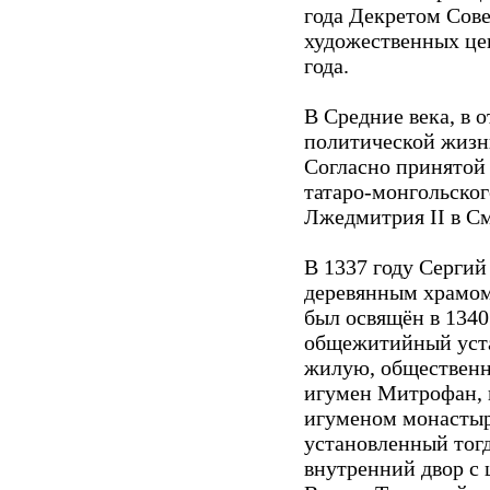
года Декретом Сов
художественных це
года.
В Средние века, в 
политической жизн
Согласно принятой 
татаро-монгольског
Лжедмитрия II в См
В 1337 году Серги
деревянным храмом
был освящён в 1340
общежитийный уста
жилую, общественн
игумен Митрофан, 
игуменом монастыр
установленный тогд
внутренний двор с 