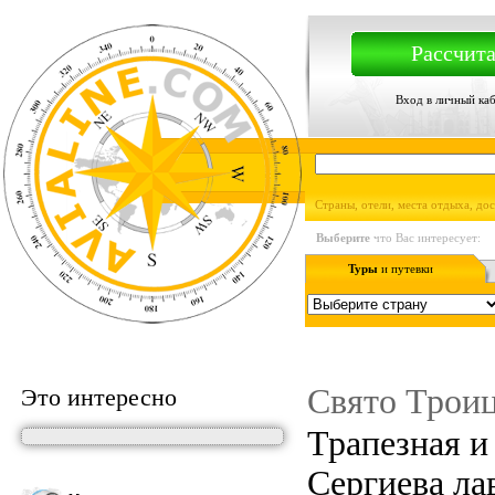
Рассчита
Вход в личный ка
Страны, отели, места отдыха, до
Выберите
что Вас интересует:
Туры
и путевки
Свято Троиц
Это интересно
Трапезная и
Сергиева ла