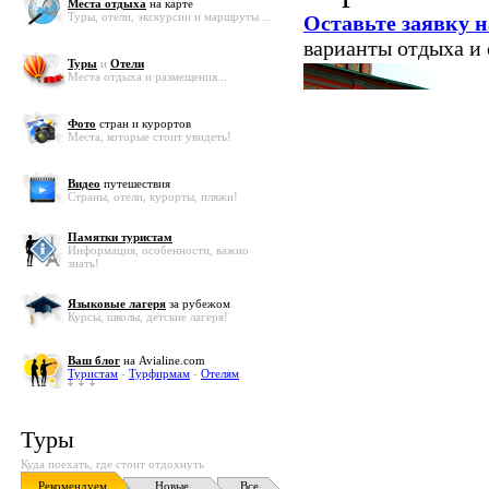
Места отдыха
на карте
Туры, отели, экскурсии и маршруты ...
Оставьте заявку н
варианты отдыха и
Туры
и
Отели
Места отдыха и размещения...
Фото
стран и курортов
Места, которые стоит увидеть!
Видео
путешествия
Страны, отели, курорты, пляжи!
Памятки туристам
Информация, особенности, важно
знать!
Языковые лагеря
за рубежом
Курсы, школы, детские лагеря!
Ваш блог
на Avialine.com
Туристам
-
Турфирмам
-
Отелям
Туры
Куда поехать, где стоит отдохнуть
Рекомендуем
Новые
Все