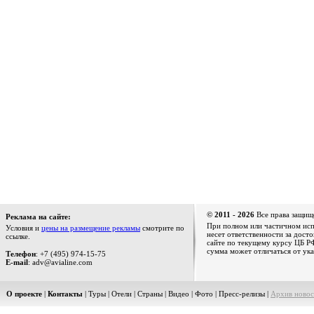
© 2011 - 2026
Все права защищ
Реклама на сайте:
При полном или частичном испо
Условия и
цены на размещение рекламы
смотрите по
несет ответственности за дост
ссылке.
сайте по текущему курсу ЦБ РФ
сумма может отличаться от ука
Телефон
: +7 (495) 974-15-75
E-mail
: adv@avialine.com
О проекте
|
Контакты
|
Туры
|
Отели
|
Страны
|
Видео
|
Фото
|
Пресс-релизы
|
Архив новос