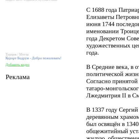
С 1688 года Патриа
Елизаветы Петровн
июня 1744 последо
именовании Троице
года Декретом Сов
художественных це
года.
Турция / Мугла
Курорт Бодрум - Добро пожаловать!
Добавить видео
В Средние века, в 
политической жизн
Реклама
Согласно принятой 
татаро-монгольског
Лжедмитрия II в См
В 1337 году Серги
деревянным храмом
был освящён в 1340
общежитийный уста
жилую, общественн