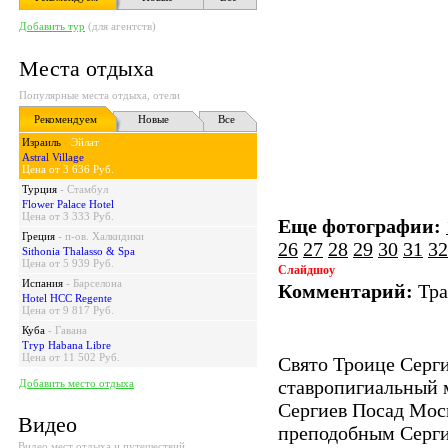
Добавить тур
(для агентств)
Места отдыха
Популярные места отдыха, отели
Рекомендуем
Новые
Все
Израиль
-
Эйлат
Astral Village
Цена от 3 636 Руб.
Турция
-
Стамбул
Flower Palace Hotel
Цена от 3 333 Руб.
Еще фотографии:
Греция
-
п-ов. Халкидики
26
27
28
29
30
31
32
Sithonia Thalasso & Spa
Цена от 5 939 Руб.
Слайдшоу
Испания
-
Барселона
Комментарий:
Тра
Hotel HCC Regente
Цена от 9 817 Руб.
Куба
-
Гавана
Tryp Habana Libre
Цена от 11 502 Руб.
Свято Троице Серг
ставропигиальный 
Добавить место отдыха
Сергиев Посад Моск
Видео
преподобным Серг
Видео мест отдыха и путешествий