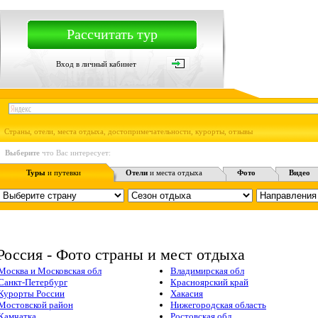
Рассчитать тур
Вход в личный кабинет
Страны, отели, места отдыха, достопримечательности, курорты, отзывы
Выберите
что Вас интересует:
Туры
и путевки
Отели
и места отдыха
Фото
Видео
Россия - Фото страны и мест отдыха
Москва и Московская обл
Владимирская обл
Санкт-Петербург
Красноярский край
Курорты России
Хакасия
Мостовской район
Нижегородская область
Камчатка
Ростовская обл