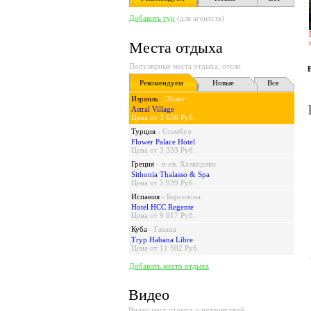
Добавить тур
(для агентств)
Места отдыха
Популярные места отдыха, отели
Рекомендуем
Новые
Все
Израиль
-
Эйлат
Astral Village
Цена от 3 636 Руб.
Турция
-
Стамбул
Flower Palace Hotel
Цена от 3 333 Руб.
Греция
-
п-ов. Халкидики
Sithonia Thalasso & Spa
Цена от 5 939 Руб.
Испания
-
Барселона
Hotel HCC Regente
Цена от 9 817 Руб.
Куба
-
Гавана
Tryp Habana Libre
Цена от 11 502 Руб.
Добавить место отдыха
Видео
Видео мест отдыха и путешествий