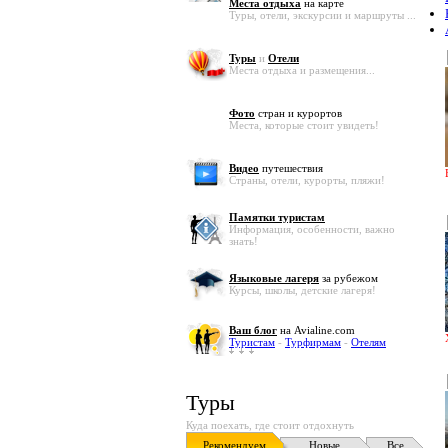
Места отдыха
на карте
Туры, отели, экскурсии и маршруты ...
Туры
и
Отели
Места отдыха и размещения...
Фото
стран и курортов
Места, которые стоит увидеть!
Видео
путешествия
Страны, отели, курорты, пляжи!
Памятки туристам
Информация, особенности, важно
знать!
Языковые лагеря
за рубежом
Курсы, школы, детские лагеря!
Ваш блог
на Avialine.com
Туристам
-
Турфирмам
-
Отелям
Туры
Куда поехать, где стоит отдохнуть
Рекомендуем
Новые
Все