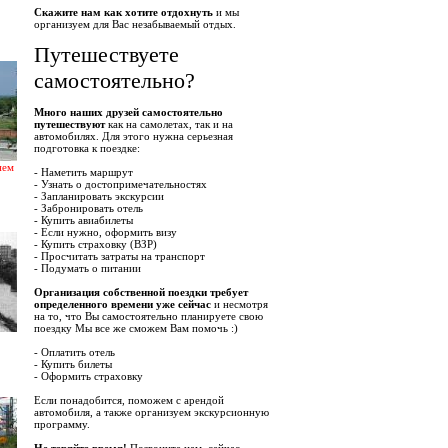
Скажите нам как хотите отдохнуть
и мы
организуем для Вас незабываемый отдых.
Путешествуете
самостоятельно?
Много наших друзей самостоятельно
путешествуют
как на самолетах, так и на
автомобилях. Для этого нужна серьезная
подготовка к поездке:
нем
- Наметить маршрут
- Узнать о достопримечательностях
- Запланировать экскурсии
- Забронировать отель
- Купить авиабилеты
- Если нужно, оформить визу
- Купить страховку (ВЗР)
- Просчитать затраты на транспорт
- Подумать о питании
Организация собственной поездки требует
определенного времени уже сейчас
и несмотря
на то, что Вы самостоятельно планируете свою
поездку Мы все же сможем Вам помочь :)
- Оплатить отель
- Купить билеты
- Оформить страховку
Если понадобится, поможем с арендой
автомобиля, а также организуем экскурсионную
программу.