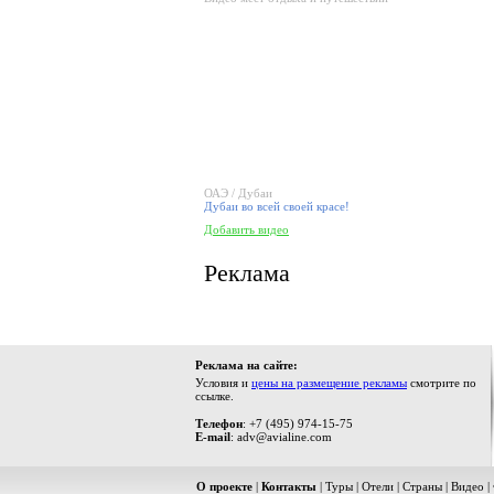
ОАЭ / Дубаи
Дубаи во всей своей красе!
Добавить видео
Реклама
Реклама на сайте:
Условия и
цены на размещение рекламы
смотрите по
ссылке.
Телефон
: +7 (495) 974-15-75
E-mail
: adv@avialine.com
О проекте
|
Контакты
|
Туры
|
Отели
|
Страны
|
Видео
|