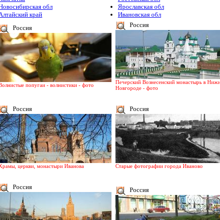
Новосибирская обл
Ярославская обл
Алтайский край
Ивановская обл
Россия
Россия
Печерский Вознесенский монастырь в Ниж
Волнистые попугаи - волнистики - фото
Новгороде - фото
Россия
Россия
Храмы, церкви, монастыри Иванова
Старые фотографии города Иваново
Россия
Россия