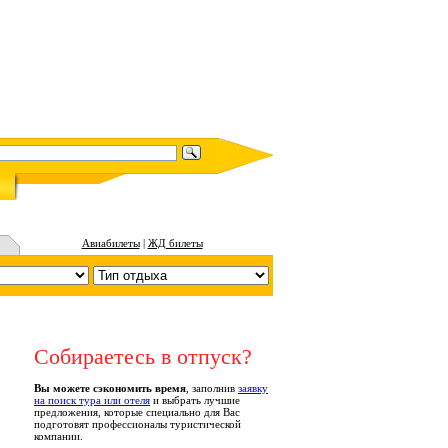
Авиабилеты
|
ЖД билеты
Собираетесь в отпуск?
Вы можете сэкономить время
, заполнив
заявку
на поиск тура или отеля
и выбрать лучшие
предложения, которые специально для Вас
подготовят профессионалы туристической
компании.