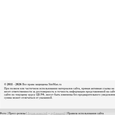
© 2011 - 2026
Все права защищены SiteMan.ru
При полном или частичном использовании материалов сайта, прямая активная ссылка на 
несет ответственности за достоверность и точность информации представленной на сайт
сайте по текущему курсу ЦБ РФ, могут быть изменены без предварительного уведомления
сумма может отличаться от указанной.
Фото
|
Пресс-релизы
|
Архив новостей
и
публикаций
|
Правила использования сайта