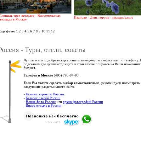
Площадь трех вокзалов - Комсомольская
Иваново - День города - празднование
площадь в Москве
Еще фото:
1
2
3
4
5
6
7
8
9
10
11
12
Россия - Туры, отели, советы
Лучше всего подобрать тур с нашим менеджером в офисе или по телефону.
подскажем где лучше отдохнуть в этом сезоне опираясь на Ваши пожелания
бюджет.
Телефон в Москве
(495) 795-04-93
Если Вы хотите сделать выбор самостоятельно
, рекомендуем посмотреть
следующие разделы нашего сайта:
-
Каталог туров по России
-
Каталог отелей России
-
Новые фото России
или
архив фотографий России
-
Видео отдыха в России