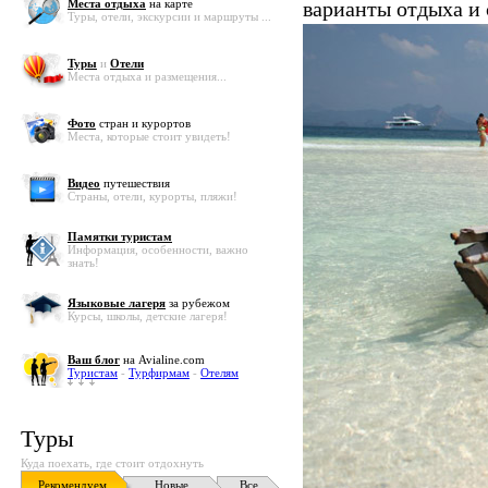
Места отдыха
на карте
варианты отдыха и
Туры, отели, экскурсии и маршруты ...
Туры
и
Отели
Места отдыха и размещения...
Фото
стран и курортов
Места, которые стоит увидеть!
Видео
путешествия
Страны, отели, курорты, пляжи!
Памятки туристам
Информация, особенности, важно
знать!
Языковые лагеря
за рубежом
Курсы, школы, детские лагеря!
Ваш блог
на Avialine.com
Туристам
-
Турфирмам
-
Отелям
Туры
Куда поехать, где стоит отдохнуть
Рекомендуем
Новые
Все