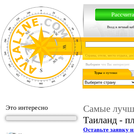
Рассчита
Вход в личный ка
Страны, отели, места отдыха, до
Выберите
что Вас интересует:
Туры
и путевки
Самые лучш
Это интересно
Таиланд - п
Оставьте заявку н