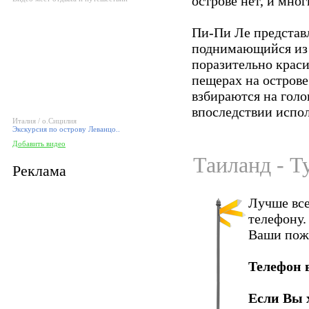
острове нет, и мно
Пи-Пи Ле представл
поднимающийся из в
поразительно крас
пещерах на остров
взбираются на голо
впоследствии испол
Италия / о.Сицилия
Экскурсия по острову Леванцо..
Добавить видео
Таиланд - Т
Реклама
Лучше все
телефону.
Ваши пож
Телефон 
Если Вы 