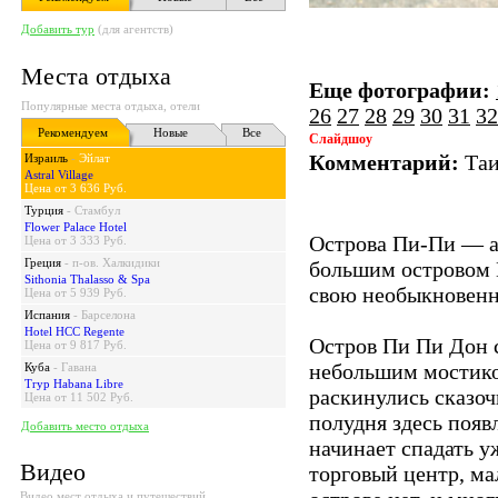
Добавить тур
(для агентств)
Места отдыха
Еще фотографии:
Популярные места отдыха, отели
26
27
28
29
30
31
32
Рекомендуем
Новые
Все
Слайдшоу
Комментарий:
Таи
Израиль
-
Эйлат
Astral Village
Цена от 3 636 Руб.
Турция
-
Стамбул
Flower Palace Hotel
Острова Пи-Пи — а
Цена от 3 333 Руб.
Греция
-
п-ов. Халкидики
большим островом 
Sithonia Thalasso & Spa
свою необыкновенну
Цена от 5 939 Руб.
Испания
-
Барселона
Hotel HCC Regente
Остров Пи Пи Дон с
Цена от 9 817 Руб.
неболь­шим мостико
Куба
-
Гавана
Tryp Habana Libre
раскину­лись сказо
Цена от 11 502 Руб.
полудня здесь появ
Добавить место отдыха
начинает спадать у
Видео
тор­говый центр, м
Видео мест отдыха и путешествий