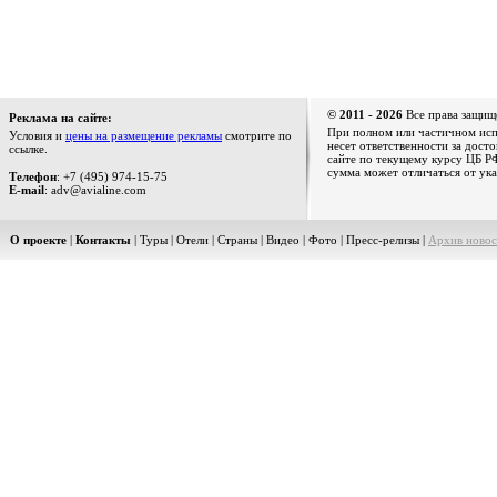
© 2011 - 2026
Все права защищ
Реклама на сайте:
При полном или частичном испо
Условия и
цены на размещение рекламы
смотрите по
несет ответственности за дост
ссылке.
сайте по текущему курсу ЦБ РФ
сумма может отличаться от ука
Телефон
: +7 (495) 974-15-75
E-mail
: adv@avialine.com
О проекте
|
Контакты
|
Туры
|
Отели
|
Страны
|
Видео
|
Фото
|
Пресс-релизы
|
Архив новос