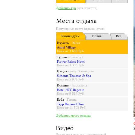
Добавить тур
(для агентств)
Места отдыха
Популярные места отдыха, отели
Рекомендуем
Новые
Все
Израиль
-
Эйлат
Astral Village
Цена от 3 636 Руб.
Турция
-
Стамбул
Flower Palace Hotel
Цена от 3 333 Руб.
Греция
-
п-ов. Халкидики
Sithonia Thalasso & Spa
Цена от 5 939 Руб.
Испания
-
Барселона
Hotel HCC Regente
Цена от 9 817 Руб.
Куба
-
Гавана
Tryp Habana Libre
Цена от 11 502 Руб.
Добавить место отдыха
Видео
Видео мест отдыха и путешествий