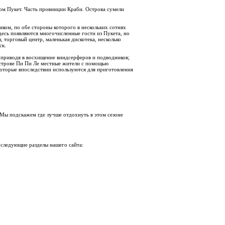
м Пукет. Часть провинции Краби. Острова сумели
иком, по обе стороны которого в нескольких сотнях
десь появляются многочисленные гос­ти из Пукета, но
тор­говый центр, маленькая дискотека, не­сколько
ск.
 при­водя в восхищение виндсерферов и подводников;
строве Пи Пи Ле местные жители с помо­щью
которые впоследствии используются для приготовления
 Мы подскажем где лучше отдохнуть в этом сезоне
 следующие разделы нашего сайта: