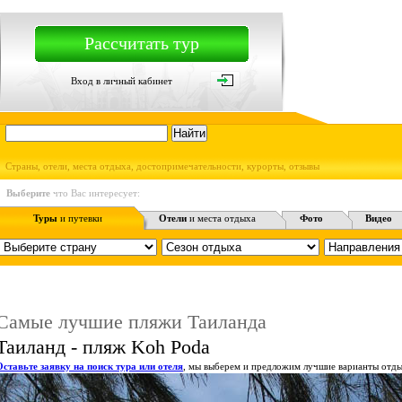
Рассчитать тур
Вход в личный кабинет
Страны, отели, места отдыха, достопримечательности, курорты, отзывы
Выберите
что Вас интересует:
Туры
и путевки
Отели
и места отдыха
Фото
Видео
Самые лучшие пляжи Таиланда
Таиланд - пляж Koh Poda
Оставьте заявку на поиск тура или отеля
, мы выберем и предложим лучшие варианты отды