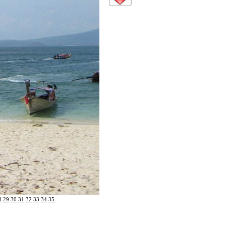
8
29
30
31
32
33
34
35