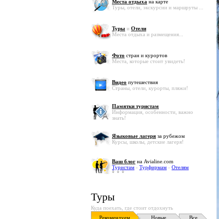
Места отдыха
на карте
Туры, отели, экскурсии и маршруты ...
Туры
и
Отели
Места отдыха и размещения...
Фото
стран и курортов
Места, которые стоит увидеть!
Видео
путешествия
Страны, отели, курорты, пляжи!
Памятки туристам
Информация, особенности, важно
знать!
Языковые лагеря
за рубежом
Курсы, школы, детские лагеря!
Ваш блог
на Avialine.com
Туристам
-
Турфирмам
-
Отелям
Туры
Куда поехать, где стоит отдохнуть
Рекомендуем
Новые
Все