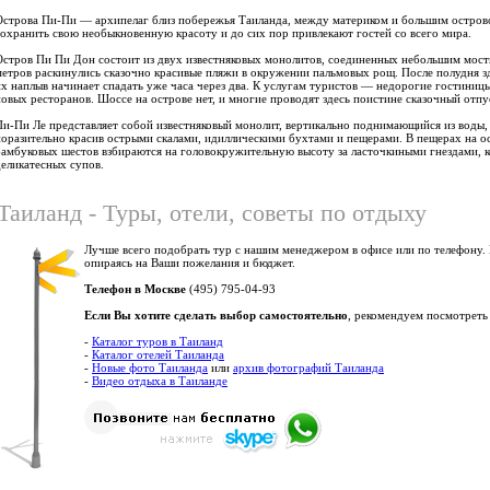
Острова Пи-Пи — архипелаг близ побережья Таиланда, между материком и большим острово
сохранить свою необыкновенную красоту и до сих пор привлекают гостей со всего мира.
Остров Пи Пи Дон состоит из двух известня­ковых монолитов, соединенных неболь­шим мост
метров раскину­лись сказочно красивые пляжи в окру­жении пальмовых рощ. После полудня з
их наплыв начинает спадать уже часа через два. К услугам туристов — недорогие гостиницы, 
новых ресторанов. Шоссе на острове нет, и многие проводят здесь поистине сказочный отпу
Пи-Пи Ле представляет собой известняковый монолит, верти­кально поднимающийся из воды,
поразительно красив острыми скалами, идиллическими бухтами и пещерами. В пещерах на о
бамбуковых шестов взбираются на головокружительную высоту за лас­точкиными гнездами, 
деликатесных супов.
Таиланд - Туры, отели, советы по отдыху
Лучше всего подобрать тур с нашим менеджером в офисе или по телефону.
опираясь на Ваши пожелания и бюджет.
Телефон в Москве
(495) 795-04-93
Если Вы хотите сделать выбор самостоятельно
, рекомендуем посмотреть
-
Каталог туров в Таиланд
-
Каталог отелей Таиланда
-
Новые фото Таиланда
или
архив фотографий Таиланда
-
Видео отдыха в Таиланде