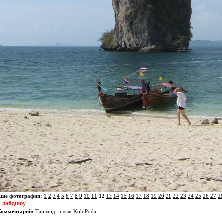
Еще фотографии:
1
2
3
4
5
6
7
8
9
10
11
12
13
14
15
16
17
18
19
20
21
22
23
24
25
26
27
2
Слайдшоу
Комментарий:
Таиланд - пляж Koh Poda