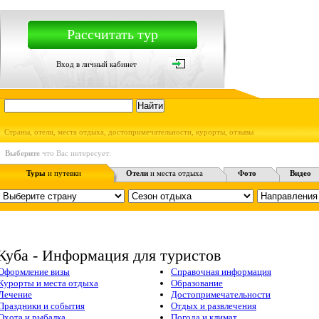
Рассчитать тур
Вход в личный кабинет
Страны, отели, места отдыха, достопримечательности, курорты, отзывы
Выберите
что Вас интересует:
Туры
и путевки
Отели
и места отдыха
Фото
Видео
Куба - Информация для туристов
Оформление визы
Справочная информация
Курорты и места отдыха
Образование
Лечение
Достопримечательности
Праздники и события
Отдых и развлечения
Охота и рыбалка
Погода и климат