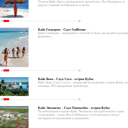
Остров Кайо Ларго принадлежит архипелагу Лос-Канарреос и
рядом с южным побережьем острова.
Кайо Гильермо - Cayo Guillermo
Кайо-Гильермо - маленький и чистый остров, где водятся розовы
фламинго.
Кайо Коко - Cayo Coco - остров Кубы
Кайо Коко (Cayo Coco) - четвертый по величине остров Кубы, ег
площадь 364 квадратных километра.
Кайо Энсеначос - Cayo Ensenachos - остров Кубы
На небольшом острове Кайо Энсеначос находится всего одно
сооружение - отель Royal Hideaway, гости которого могут
насладиться подлинным уединением.