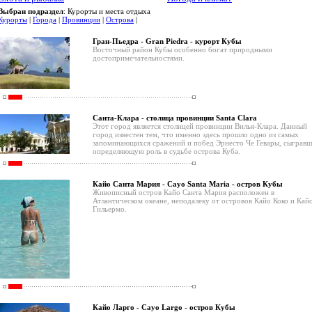
Выбран подраздел
: Курорты и места отдыха
Курорты
|
Города
|
Провинции
|
Острова
|
Гран-Пьедра - Gran Piedra - курорт Кубы
Восточный район Кубы особенно богат природными
достопримечательностями.
Санта-Клара - столица провинции Santa Clara
Этот город является столицей провинции Вилья-Клара. Данный
город известен тем, что именно здесь прошло одно из самых
запоминающихся сражений и побед Эрнесто Че Гевары, сыгравш
определяющую роль в судьбе острова Куба.
Кайо Санта Мария - Cayo Santa Maria - остров Кубы
Живописный остров Кайо Санта Мария расположен в
Атлантическом океане, неподалеку от островов Кайо Коко и Кай
Гильермо.
Кайо Ларго - Cayo Largo - остров Кубы