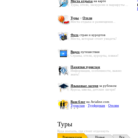
Места отдыха
на карте
Туры, отели, экскурсии и маршруты ...
Туры
и
Отели
Места отдыха и размещения...
Фото
стран и курортов
Места, которые стоит увидеть!
Видео
путешествия
Страны, отели, курорты, пляжи!
Памятки туристам
Информация, особенности, важно
знать!
Языковые лагеря
за рубежом
Курсы, школы, детские лагеря!
Ваш блог
на Avialine.com
Туристам
-
Турфирмам
-
Отелям
Туры
Куда поехать, где стоит отдохнуть
Рекомендуем
Новые
Все