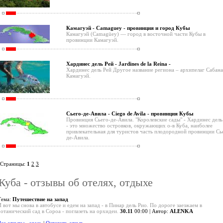
Камагуэй - Camaguey - провинция и город Кубы
Камагуэй (Camagüey) — город в восточной части Кубы в
провинции Камагуэй.
Хардинес дель Рей - Jardines de la Reina -
Хардинес дель Рей Другое название региона – архипелаг Сабана
Камагуэй.
Сьего-де-Авила - Ciego de Avila - провинция Кубы
Провинция Сьего-де-Авила. "Королевские сады" - Хардинес дель
- это множество островков, окружающих о-в Куба, наиболее
привлекательная для туристов часть плодородной провинции Сь
де-Авила.
Страницы:
1
2
3
Куба - отзывы об отелях, отдыхе
Тема:
Путешествие на запад
И вот мы снова в автобусе и едем на запад - в Пинар дель Рио. По дороге заезжаем в
ботанический сад в Сороа - поглазеть на орхидеи.
30.11
00:00 | Автор:
ALENKA