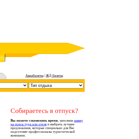
Авиабилеты
|
ЖД билеты
Собираетесь в отпуск?
Вы можете сэкономить время
, заполнив
заявку
на поиск тура или отеля
и выбрать лучшие
предложения, которые специально для Вас
подготовят профессионалы туристической
компании.