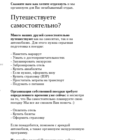
Скажите нам как хотите отдохнуть
и мы
организуем для Вас незабываемый отдых.
Путешествуете
самостоятельно?
Много наших друзей самостоятельно
путешествуют
как на самолетах, так и на
автомобилях. Для этого нужна серьезная
подготовка к поездке:
- Наметить маршрут
- Узнать о достопримечательностях
- Запланировать экскурсии
ее
- Забронировать отель
- Купить авиабилеты
- Если нужно, оформить визу
- Купить страховку (ВЗР)
- Просчитать затраты на транспорт
- Подумать о питании
о
Организация собственной поездки требует
определенного времени уже сейчас
и несмотря
на то, что Вы самостоятельно планируете свою
поездку Мы все же сможем Вам помочь :)
- Оплатить отель
- Купить билеты
- Оформить страховку
Если понадобится, поможем с арендой
автомобиля, а также организуем экскурсионную
программу.