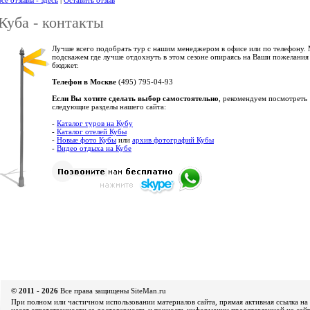
се отзывы - здесь
|
Оставить отзыв
Куба - контакты
Лучше всего подобрать тур с нашим менеджером в офисе или по телефону.
подскажем где лучше отдохнуть в этом сезоне опираясь на Ваши пожелания
бюджет.
Телефон в Москве
(495) 795-04-93
Если Вы хотите сделать выбор самостоятельно
, рекомендуем посмотреть
следующие разделы нашего сайта:
-
Каталог туров на Кубу
-
Каталог отелей Кубы
-
Новые фото Кубы
или
архив фотографий Кубы
-
Видео отдыха на Кубе
© 2011 - 2026
Все права защищены SiteMan.ru
При полном или частичном использовании материалов сайта, прямая активная ссылка на 