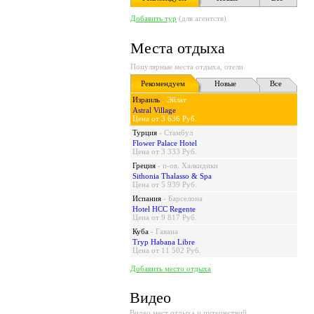
Добавить тур
(для агентств)
Места отдыха
Популярные места отдыха, отели
Рекомендуем
Новые
Все
Израиль
-
Эйлат
Astral Village
Цена от 3 636 Руб.
Турция
-
Стамбул
Flower Palace Hotel
Цена от 3 333 Руб.
Греция
-
п-ов. Халкидики
Sithonia Thalasso & Spa
Цена от 5 939 Руб.
Испания
-
Барселона
Hotel HCC Regente
Цена от 9 817 Руб.
Куба
-
Гавана
Tryp Habana Libre
Цена от 11 502 Руб.
Добавить место отдыха
Видео
Видео мест отдыха и путешествий