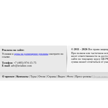
© 2011 - 2026
Все права защищ
Реклама на сайте:
При полном или частичном испо
Условия и
цены на размещение рекламы
смотрите по
несет ответственности за дост
ссылке.
сайте по текущему курсу ЦБ РФ
сумма может отличаться от ука
Телефон
: +7 (495) 974-15-75
E-mail
: adv@avialine.com
О проекте
|
Контакты
|
Туры
|
Отели
|
Страны
|
Видео
|
Фото
|
Пресс-релизы
|
Архив новос