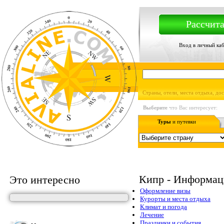
Рассчита
Вход в личный ка
Страны, отели, места отдыха, до
Выберите
что Вас интересует:
Туры
и путевки
Кипр - Информац
Это интересно
Оформление визы
Курорты и места отдыха
Климат и погода
Лечение
Праздники и события