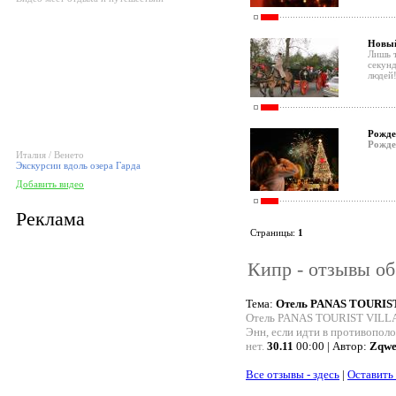
Новый
Лишь т
секунд
людей
Рожде
Рожде
Италия / Венето
Экскурсии вдоль озера Гарда
Добавить видео
Реклама
Страницы:
1
Кипр - отзывы об
Тема:
Отель PANAS TOURIS
Отель PANAS TOURIST VILLAG
Энн, если идти в противополо
нет.
30.11
00:00 | Автор:
Zqwe
Все отзывы - здесь
|
Оставить