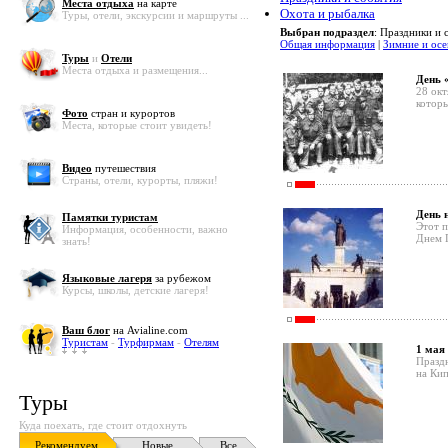
Места отдыха
на карте
Охота и рыбалка
Туры, отели, экскурсии и маршруты ...
Выбран подраздел
: Праздники и 
Общая информация
|
Зимние и ос
Туры
и
Отели
Места отдыха и размещения...
День 
28 окт
которы
Фото
стран и курортов
Места, которые стоит увидеть!
Видео
путешествия
Страны, отели, курорты, пляжи!
День 
Памятки туристам
Этот 
Информация, особенности, важно
Днем 
знать!
Языковые лагеря
за рубежом
Курсы, школы, детские лагеря!
Ваш блог
на Avialine.com
Туристам
-
Турфирмам
-
Отелям
1 мая
Праздн
на Кип
Туры
Куда поехать, где стоит отдохнуть
Рекомендуем
Новые
Все