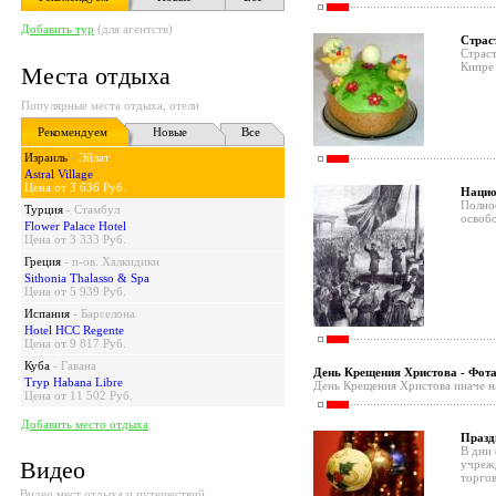
Добавить тур
(для агентств)
Страс
Страст
Кипре
Места отдыха
Популярные места отдыха, отели
Рекомендуем
Новые
Все
Израиль
-
Эйлат
Astral Village
Цена от 3 636 Руб.
Нацио
Полное
Турция
-
Стамбул
освобо
Flower Palace Hotel
Цена от 3 333 Руб.
Греция
-
п-ов. Халкидики
Sithonia Thalasso & Spa
Цена от 5 939 Руб.
Испания
-
Барселона
Hotel HCC Regente
Цена от 9 817 Руб.
Куба
-
Гавана
День Крещения Христова - Фот
Tryp Habana Libre
День Крещения Христова иначе н
Цена от 11 502 Руб.
Добавить место отдыха
Празд
В дни
Видео
учрежд
торгов
Видео мест отдыха и путешествий