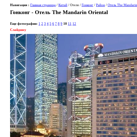
Навигация :
Главная страница
/
Китай
/ Отели /
Гонконг
/
Район
/
Отель The Mandarin
Гонконг - Отель The Mandarin Oriental
Еще фотографии:
1
2
3
4
5
6
7
8
9
10
11
12
Слайдшоу