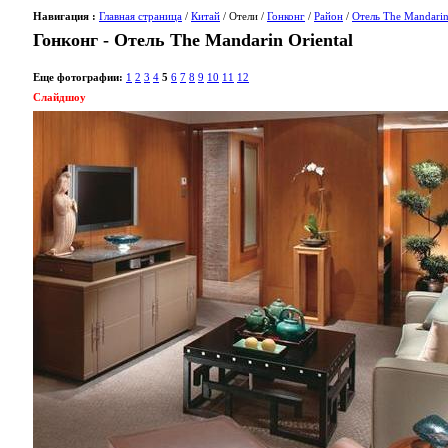
Навигация :
Главная страница
/
Китай
/ Отели /
Гонконг
/
Район
/
Отель The Mandarin
Гонконг - Отель The Mandarin Oriental
Еще фотографии:
1
2
3
4
5
6
7
8
9
10
11
12
Слайдшоу