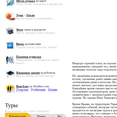
Места отдыха
на карте
Туры, отели, экскурсии и маршруты ...
Туры
и
Отели
Места отдыха и размещения...
Фото
стран и курортов
Места, которые стоит увидеть!
Видео
путешествия
Страны, отели, курорты, пляжи!
Памятки туристам
Информация, особенности, важно
знать!
Впереди горячий сезон, но игроки
направлением, ожидают его, мягко 
желающих поехать туда отдохнуть
Языковые лагеря
за рубежом
Курсы, школы, детские лагеря!
По сведениям руководителя комит
встали, сделанные ранее заявки а
соотношению цены и качества. На 
может значить: россияне продолжа
Ваш блог
на Avialine.com
ближайшее время сможет как-то пер
Туристам
-
Турфирмам
-
Отелям
Ассоциации туроператоров, даже е
сравнительно с прошлогодним горя
туризм. По оценке Ильи Уманского
Туры
Кроме Крыма, на территории Украи
освещения событий, которым часто
продается по несколько туров в де
Куда поехать, где стоит отдохнуть
менее популярна, что говорит о 
Рекомендуем
Новые
Все
этом вопросе. Впрочем, возможно,