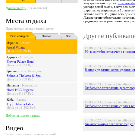
всеукраинский портал
prostoarend
ужгородский замок, в котором мес
Добавить тур
(для агентств)
Европы перестраивали в 16 веке и
любого места. В Луцке есть дом с
Львове стоит обязательно посетить
Места отдыха
средневекового рыночного колор
Популярные места отдыха, отели
Другие публикац
Рекомендуем
Новые
Все
Израиль
-
Эйлат
Astral Village
17.08.2023 | Новость | Avialine.co
Цена от 3 636 Руб.
РФ в сентябре отключат от «ави
Турция
-
Стамбул
Flower Palace Hotel
Цена от 3 333 Руб.
26.07.2023 | Новость | Avialine.co
В эпоху удаленки отели сделали с
Греция
-
п-ов. Халкидики
Sithonia Thalasso & Spa
Цена от 5 939 Руб.
12.06.2023 | Новость | Avialine.co
Испания
-
Барселона
Глобальное потепление делает во
Hotel HCC Regente
Цена от 9 817 Руб.
Куба
-
Гавана
17.03.2023 | Новость | Avialine.co
Tryp Habana Libre
Глобальное потепление сделает в
Цена от 11 502 Руб.
Добавить место отдыха
25.10.2022 | Новость | Avialine.co
Авиапассажиры бесплатно берут 
Видео
Видео мест отдыха и путешествий