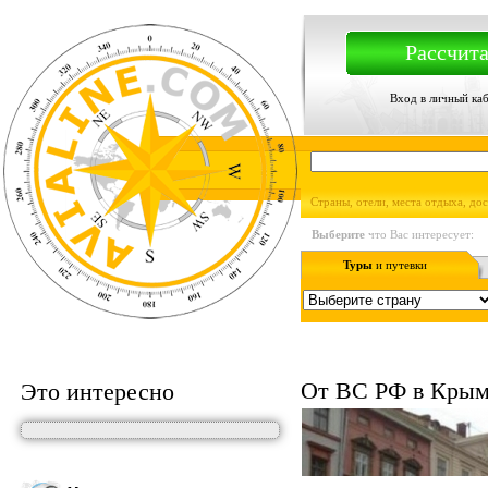
Рассчита
Вход в личный ка
Страны, отели, места отдыха, до
Выберите
что Вас интересует:
Туры
и путевки
От ВС РФ в Крыму
Это интересно