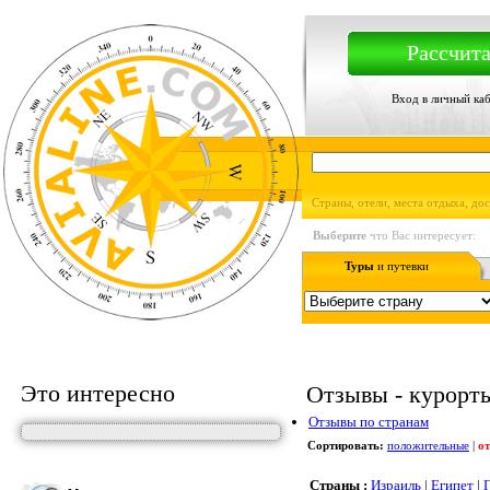
Рассчита
Вход в личный ка
Страны, отели, места отдыха, до
Выберите
что Вас интересует:
Туры
и путевки
Это интересно
Отзывы - курорты,
Отзывы по странам
Сортировать:
положительные
|
о
Страны :
Израиль
|
Египет
|