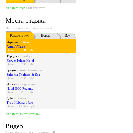
Добавить тур
(для агентств)
Места отдыха
Популярные места отдыха, отели
Рекомендуем
Новые
Все
Израиль
-
Эйлат
Astral Village
Цена от 3 636 Руб.
Турция
-
Стамбул
Flower Palace Hotel
Цена от 3 333 Руб.
Греция
-
п-ов. Халкидики
Sithonia Thalasso & Spa
Цена от 5 939 Руб.
Испания
-
Барселона
Hotel HCC Regente
Цена от 9 817 Руб.
Куба
-
Гавана
Tryp Habana Libre
Цена от 11 502 Руб.
Добавить место отдыха
Видео
Видео мест отдыха и путешествий