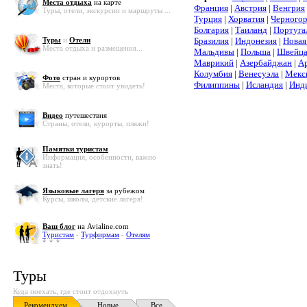
Места отдыха
на карте
Франция
|
Австрия
|
Венгрия
Туры, отели, экскурсии и маршруты ...
Турция
|
Хорватия
|
Черного
Болгария
|
Таиланд
|
Португа
Туры
и
Отели
Бразилия
|
Индонезия
|
Новая
Места отдыха и размещения...
Мальдивы
|
Польша
|
Швейца
Маврикий
|
Азербайджан
|
А
Колумбия
|
Венесуэла
|
Мекс
Фото
стран и курортов
Филиппины
|
Исландия
|
Инд
Места, которые стоит увидеть!
Видео
путешествия
Страны, отели, курорты, пляжи!
Памятки туристам
Информация, особенности, важно
знать!
Языковые лагеря
за рубежом
Курсы, школы, детские лагеря!
Ваш блог
на Avialine.com
Туристам
-
Турфирмам
-
Отелям
Туры
Куда поехать, где стоит отдохнуть
Рекомендуем
Новые
Все