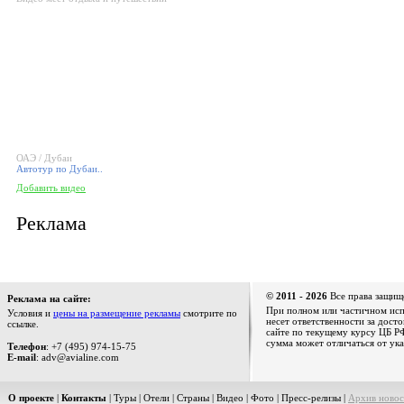
ОАЭ / Дубаи
Автотур по Дубаи..
Добавить видео
Реклама
© 2011 - 2026
Все права защищ
Реклама на сайте:
При полном или частичном испо
Условия и
цены на размещение рекламы
смотрите по
несет ответственности за дост
ссылке.
сайте по текущему курсу ЦБ РФ
сумма может отличаться от ука
Телефон
: +7 (495) 974-15-75
E-mail
: adv@avialine.com
О проекте
|
Контакты
|
Туры
|
Отели
|
Страны
|
Видео
|
Фото
|
Пресс-релизы
|
Архив новос