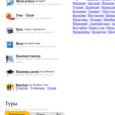
Места отдыха
на карте
Франция
|
Австрия
|
Венгрия
Туры, отели, экскурсии и маршруты ...
Турция
|
Хорватия
|
Черного
Болгария
|
Таиланд
|
Португа
Туры
и
Отели
Бразилия
|
Индонезия
|
Новая
Места отдыха и размещения...
Мальдивы
|
Польша
|
Швейца
Маврикий
|
Азербайджан
|
А
Колумбия
|
Венесуэла
|
Мекс
Фото
стран и курортов
Филиппины
|
Исландия
|
Инд
Места, которые стоит увидеть!
Видео
путешествия
Страны, отели, курорты, пляжи!
Памятки туристам
Информация, особенности, важно
знать!
Языковые лагеря
за рубежом
Курсы, школы, детские лагеря!
Ваш блог
на Avialine.com
Туристам
-
Турфирмам
-
Отелям
Туры
Куда поехать, где стоит отдохнуть
Рекомендуем
Новые
Все