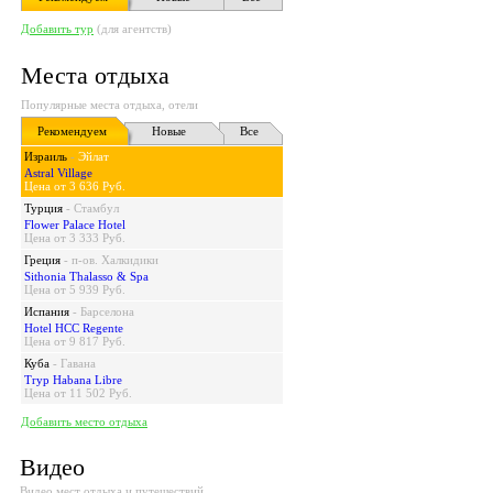
Добавить тур
(для агентств)
Места отдыха
Популярные места отдыха, отели
Рекомендуем
Новые
Все
Израиль
-
Эйлат
Astral Village
Цена от 3 636 Руб.
Турция
-
Стамбул
Flower Palace Hotel
Цена от 3 333 Руб.
Греция
-
п-ов. Халкидики
Sithonia Thalasso & Spa
Цена от 5 939 Руб.
Испания
-
Барселона
Hotel HCC Regente
Цена от 9 817 Руб.
Куба
-
Гавана
Tryp Habana Libre
Цена от 11 502 Руб.
Добавить место отдыха
Видео
Видео мест отдыха и путешествий