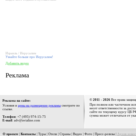
Израиль / Иерусалим
Узнайте больше про Иерусалим!
Добавить видео
Реклама
© 2011 - 2026
Все права защищ
Реклама на сайте:
При полном или частичном испо
Условия и
цены на размещение рекламы
смотрите по
несет ответственности за дост
ссылке.
сайте по текущему курсу ЦБ РФ
сумма может отличаться от ука
Телефон
: +7 (495) 974-15-75
E-mail
: adv@avialine.com
О проекте
|
Контакты
|
Туры
|
Отели
|
Страны
|
Видео
|
Фото
|
Пресс-релизы
|
Архив новос