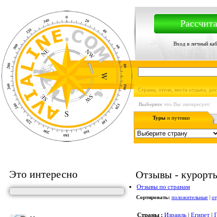
Рассчита
Вход в личный ка
Страны, отели, места отдыха, до
Выберите
что Вас интересует:
Туры
и путевки
Это интересно
Отзывы - курорты,
Отзывы по странам
Сортировать:
положительные
|
о
Страны :
Израиль
|
Египет
|