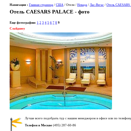
Навигация :
Главная страница
/
США
/ Отели /
Невада
/
Лас-Вегас
/
Отель CAESARS
Отель CAESARS PALACE - фото
Еще фотографии:
1
2
3
4
5
6
7
8
9
Слайдшоу
Лучше всего подобрать тур с нашим менеджером в офисе или по телефону
Телефон в Москве
(495) 287-60-86