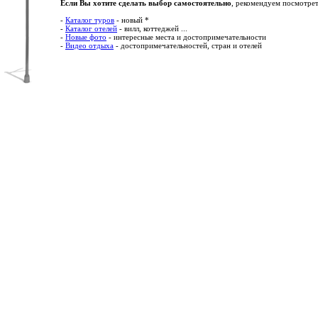
Если Вы хотите сделать выбор самостоятельно
, рекомендуем посмотрет
-
Каталог туров
- новый *
-
Каталог отелей
- вилл, коттеджей ...
-
Новые фото
- интересные места и достопримечательности
-
Видео отдыха
- достопримечательностей, стран и отелей