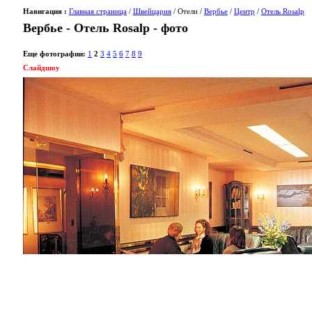
Навигация :
Главная страница
/
Швейцария
/ Отели /
Вербье
/
Центр
/
Отель Rosalp
Вербье - Отель Rosalp - фото
Еще фотографии:
1
2
3
4
5
6
7
8
9
Слайдшоу