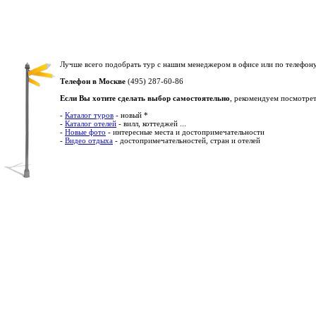
Лучше всего подобрать тур с нашим менеджером в офисе или по телефону
Телефон в Москве
(495) 287-60-86
Если Вы хотите сделать выбор самостоятельно
, рекомендуем посмотрет
-
Каталог туров
- новый *
-
Каталог отелей
- вилл, коттеджей ...
-
Новые фото
- интересные места и достопримечательности
-
Видео отдыха
- достопримечательностей, стран и отелей