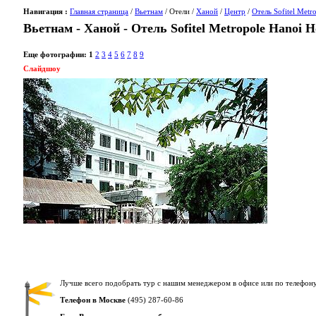
Навигация :
Главная страница
/
Вьетнам
/ Отели /
Ханой
/
Центр
/
Отель Sofitel Metr
Вьетнам - Ханой - Отель Sofitel Metropole Hanoi H
Еще фотографии:
1
2
3
4
5
6
7
8
9
Слайдшоу
Лучше всего подобрать тур с нашим менеджером в офисе или по телефону
Телефон в Москве
(495) 287-60-86