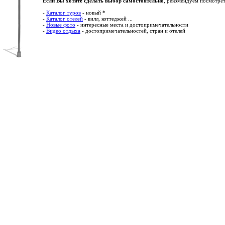
Если Вы хотите сделать выбор самостоятельно
, рекомендуем посмотрет
-
Каталог туров
- новый *
-
Каталог отелей
- вилл, коттеджей ...
-
Новые фото
- интересные места и достопримечательности
-
Видео отдыха
- достопримечательностей, стран и отелей