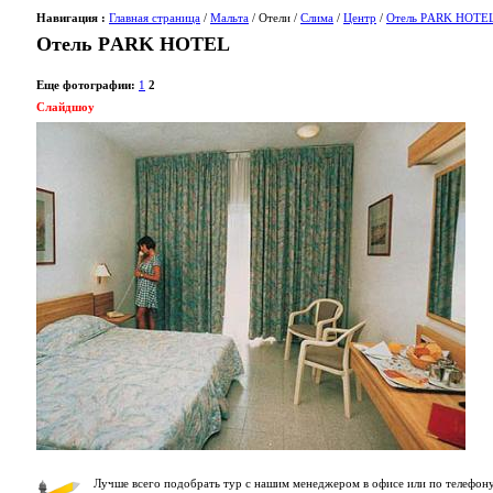
Навигация :
Главная страница
/
Мальта
/ Отели /
Слима
/
Центр
/
Отель PАRK HOTE
Отель PАRK HOTEL
Еще фотографии:
1
2
Слайдшоу
Лучше всего подобрать тур с нашим менеджером в офисе или по телефону