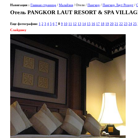
Навигация :
Главная страница
/
Малайзия
/ Отели /
Пангкор
/
Пангкор Лаут Резорт
/
Отель PANGKOR LAUT RESORT & SPA VILLAG
Еще фотографии:
1
2
3
4
5
6
7
8
9
10
11
12
13
14
15
16
17
18
19
20
21
22
23
24
25
Слайдшоу