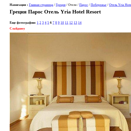
Навигация :
Главная страница
/
Греция
/ Отели /
Парос
/
Побережье
/
Отель Yria Hote
Греция Парос Отель Yria Hotel Resort
Еще фотографии:
1
2
3
4
5
6
7
8
9
10
11
12
13
14
Слайдшоу