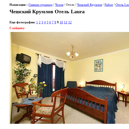
Навигация :
Главная страница
/
Чехия
/ Отели /
Чешский Крумлов
/
Район
/
Отель La
Чешский Крумлов Отель Laura
Еще фотографии:
1
2
3
4
5
6
7
8
9
10
11
12
Слайдшоу