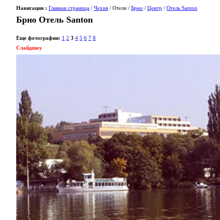
Навигация :
Главная страница
/
Чехия
/ Отели /
Брно
/
Центр
/
Отель Santon
Брно Отель Santon
Еще фотографии:
1
2
3
4
5
6
7
8
Слайдшоу