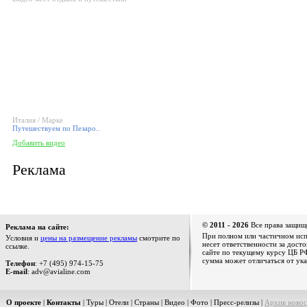
Италия / Марке
Путешествуем по Пезаро..
Добавить видео
Реклама
© 2011 - 2026
Все права защищ
Реклама на сайте:
При полном или частичном испо
Условия и
цены на размещение рекламы
смотрите по
несет ответственности за дост
ссылке.
сайте по текущему курсу ЦБ РФ
сумма может отличаться от ука
Телефон
: +7 (495) 974-15-75
E-mail
: adv@avialine.com
О проекте
|
Контакты
|
Туры
|
Отели
|
Страны
|
Видео
|
Фото
|
Пресс-релизы
|
Архив новос