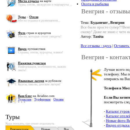
Места отдыха
на карте
Охота и рыбалка
Туры, отели, экскурсии и маршруты ...
Венгрия - отзывы
Туры
и
Отели
Места отдыха и размещения...
Тема:
Будапешт , Венгрия
Все было просто супер!!!Венг
сказку! Даже не знаю с чего н
Фото
стран и курортов
Автор:
Tanita
Места, которые стоит увидеть!
Все отзывы - здесь
|
Оставить
Видео
путешествия
Страны, отели, курорты, пляжи!
Венгрия - контак
Памятки туристам
Информация, особенности, важно
Лучше всего по
знать!
телефону. Мы п
опираясь на Ва
Языковые лагеря
за рубежом
Курсы, школы, детские лагеря!
Телефон в Мос
Ваш блог
на Avialine.com
Если Вы хотит
Туристам
-
Турфирмам
-
Отелям
посмотреть сле
-
Каталог туров
Туры
-
Каталог отеле
-
Новые фото В
Куда поехать, где стоит отдохнуть
-
Видео отдыха
Рекомендуем
Новые
Все