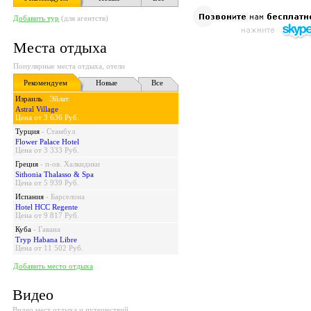
Добавить тур
(для агентств)
Места отдыха
Популярные места отдыха, отели
Рекомендуем
Новые
Все
Израиль
-
Эйлат
Astral Village
Цена от 3 636 Руб.
Турция
-
Стамбул
Flower Palace Hotel
Цена от 3 333 Руб.
Греция
-
п-ов. Халкидики
Sithonia Thalasso & Spa
Цена от 5 939 Руб.
Испания
-
Барселона
Hotel HCC Regente
Цена от 9 817 Руб.
Куба
-
Гавана
Tryp Habana Libre
Цена от 11 502 Руб.
Добавить место отдыха
Видео
Видео мест отдыха и путешествий