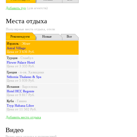
Добавить тур
(для агентств)
Места отдыха
Популярные места отдыха, отели
Рекомендуем
Новые
Все
Израиль
-
Эйлат
Astral Village
Цена от 3 636 Руб.
Турция
-
Стамбул
Flower Palace Hotel
Цена от 3 333 Руб.
Греция
-
п-ов. Халкидики
Sithonia Thalasso & Spa
Цена от 5 939 Руб.
Испания
-
Барселона
Hotel HCC Regente
Цена от 9 817 Руб.
Куба
-
Гавана
Tryp Habana Libre
Цена от 11 502 Руб.
Добавить место отдыха
Видео
Видео мест отдыха и путешествий