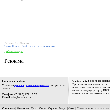
Испания / о. Майорка
Санта Понса - Santa Ponso - обзор курорта
Добавить видео
Реклама
© 2011 - 2026
Все права защищ
Реклама на сайте:
При полном или частичном испо
Условия и
цены на размещение рекламы
смотрите по
несет ответственности за дост
ссылке.
сайте по текущему курсу ЦБ РФ
сумма может отличаться от ука
Телефон
: +7 (495) 974-15-75
E-mail
: adv@avialine.com
О проекте
|
Контакты
|
Туры
|
Отели
|
Страны
|
Видео
|
Фото
|
Пресс-релизы
|
Архив новос