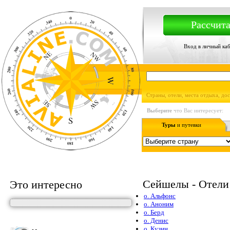
Рассчита
Вход в личный ка
Страны, отели, места отдыха, до
Выберите
что Вас интересует:
Туры
и путевки
Сейшелы - Отели
Это интересно
о. Альфонс
о. Аноним
о. Берд
о. Денис
о. Кузин