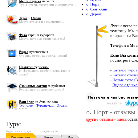
Места отдыха
на карте
о. Норт
Туры, отели, экскурсии и маршруты ...
о. Сент-Анн
о. Дерош
Туры
и
Отели
Места отдыха и размещения...
Лучше всего по
телефону. Мы п
Фото
стран и курортов
опираясь на Ва
Места, которые стоит увидеть!
Телефон в Мос
Видео
путешествия
Если Вы хотит
Страны, отели, курорты, пляжи!
посмотреть сле
Памятки туристам
-
Каталог туров
Информация, особенности, важно
знать!
-
Каталог отеле
-
Новые фото С
-
Видео отдыха
Языковые лагеря
за рубежом
Курсы, школы, детские лагеря!
Ваш блог
на Avialine.com
Туристам
-
Турфирмам
-
Отелям
о. Норт - отзывы
другие отзывы - здесь
остав
Туры
Куда поехать, где стоит отдохнуть
Рекомендуем
Новые
Все