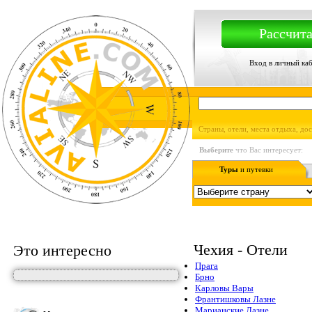
Рассчита
Вход в личный ка
Страны, отели, места отдыха, до
Выберите
что Вас интересует:
Туры
и путевки
Чехия - Отели
Это интересно
Прага
Брно
Карловы Вары
Франтишковы Лазне
Марианские Лазне