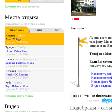
Добавить тур
(для агентств)
Места отдыха
Популярные места отдыха, отели
Еще отели
:
1
Рекомендуем
Новые
Все
Израиль
-
Эйлат
Лучше всего по
Astral Village
телефону. Мы п
Цена от 3 636 Руб.
опираясь на Ва
Турция
-
Стамбул
Flower Palace Hotel
Телефон в Мос
Цена от 3 333 Руб.
Греция
-
п-ов. Халкидики
Если Вы хотит
Sithonia Thalasso & Spa
посмотреть сле
Цена от 5 939 Руб.
Испания
-
Барселона
-
Каталог туров
Hotel HCC Regente
-
Каталог отеле
Цена от 9 817 Руб.
-
Новые фото Ч
Куба
-
Гавана
-
Видео отдыха
Tryp Habana Libre
Цена от 11 502 Руб.
Добавить место отдыха
Видео
Подебрады - отзы
Видео мест отдыха и путешествий