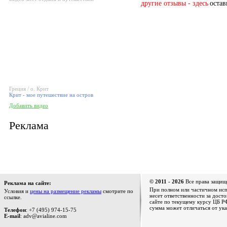
другие отзывы - здесь
остав
Греция / о. Крит
Крит - мое путешествие на остров
Добавить видео
Реклама
© 2011 - 2026
Все права защищ
Реклама на сайте:
При полном или частичном испо
Условия и
цены на размещение рекламы
смотрите по
несет ответственности за дост
ссылке.
сайте по текущему курсу ЦБ РФ
сумма может отличаться от ука
Телефон
: +7 (495) 974-15-75
E-mail
: adv@avialine.com