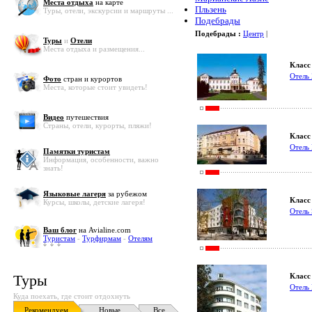
Места отдыха
на карте
Пльзень
Туры, отели, экскурсии и маршруты ...
Подебрады
Подебрады :
Центр
|
Туры
и
Отели
Места отдыха и размещения...
Класс 
Отель
Фото
стран и курортов
Места, которые стоит увидеть!
Видео
путешествия
Страны, отели, курорты, пляжи!
Класс 
Отель 
Памятки туристам
Информация, особенности, важно
знать!
Языковые лагеря
за рубежом
Класс 
Курсы, школы, детские лагеря!
Отель 
Ваш блог
на Avialine.com
Туристам
-
Турфирмам
-
Отелям
Туры
Класс 
Отель 
Куда поехать, где стоит отдохнуть
Рекомендуем
Новые
Все