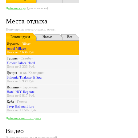
Добавить тур
(для агентств)
Места отдыха
Популярные места отдыха, отели
Рекомендуем
Новые
Все
Израиль
-
Эйлат
Astral Village
Цена от 3 636 Руб.
Турция
-
Стамбул
Flower Palace Hotel
Цена от 3 333 Руб.
Греция
-
п-ов. Халкидики
Sithonia Thalasso & Spa
Цена от 5 939 Руб.
Испания
-
Барселона
Hotel HCC Regente
Цена от 9 817 Руб.
Куба
-
Гавана
Tryp Habana Libre
Цена от 11 502 Руб.
Добавить место отдыха
Видео
Видео мест отдыха и путешествий