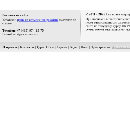
© 2011 - 2026
Все права защищ
Реклама на сайте:
При полном или частичном испо
Условия и
цены на размещение рекламы
смотрите по
несет ответственности за дост
ссылке.
сайте по текущему курсу ЦБ РФ
сумма может отличаться от ука
Телефон
: +7 (495) 974-15-75
E-mail
: adv@avialine.com
О проекте
|
Контакты
|
Туры
|
Отели
|
Страны
|
Видео
|
Фото
|
Пресс-релизы
|
Архив новос