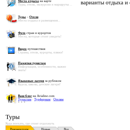
Места отдыха
на карте
варианты отдыха и
Туры, отели, экскурсии и маршруты ...
Туры
и
Отели
Места отдыха и размещения...
Фото
стран и курортов
Места, которые стоит увидеть!
Видео
путешествия
Страны, отели, курорты, пляжи!
Памятки туристам
Информация, особенности, важно
знать!
Языковые лагеря
за рубежом
Курсы, школы, детские лагеря!
Ваш блог
на Avialine.com
Туристам
-
Турфирмам
-
Отелям
Туры
Куда поехать, где стоит отдохнуть
Рекомендуем
Новые
Все