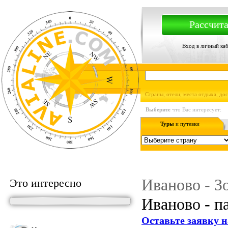
Рассчита
Вход в личный ка
Страны, отели, места отдыха, до
Выберите
что Вас интересует:
Туры
и путевки
Иваново - З
Это интересно
Иваново - п
Оставьте заявку н