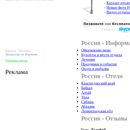
-
Каталог отеле
-
Новые фото Р
-
Видео отдыха
Россия - Информа
Оформление визы
Израиль / Нетания
Экскурсии по Израилю..
Курорты и места отдыха
Лечение
Добавить видео
Праздники и события
Охота и рыбалка
Реклама
Россия - Отели
Краснодарский край
Байкал
Алтай
Урал
Сибирь
Абхазия
Ленинградская обл
Россия - Отзывы
Тема:
Лалабай