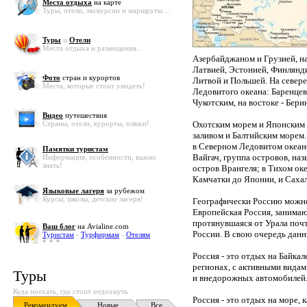
Места отдыха
на карте
Туры, отели, экскурсии и маршруты ...
Туры
и
Отели
Места отдыха и размещения...
Азербайджаном и Грузией, на 
Латвией, Эстонией, Финлянди
Фото
стран и курортов
Литвой и Польшей. На север
Места, которые стоит увидеть!
Ледовитого океана: Баренце
Чукотским, на востоке - Бер
Видео
путешествия
Страны, отели, курорты, пляжи!
Охотским морем и Японским м
заливом и Балтийским морем
в Северном Ледовитом океане
Памятки туристам
Вайгач, группа островов, на
Информация, особенности, важно
знать!
остров Врангеля; в Тихом ок
Камчатки до Японии, и Саха
Языковые лагеря
за рубежом
Курсы, школы, детские лагеря!
Географически Россию можно
Европейская Россия, занимаю
протянувшаяся от Урала поч
Ваш блог
на Avialine.com
России. В свою очередь дан
Туристам
-
Турфирмам
-
Отелям
Россия - это отдых на Байкал
регионах, с активными видам
Туры
и внедорожных автомобилей
Куда поехать, где стоит отдохнуть
Россия - это отдых на море, 
Рекомендуем
Новые
Все