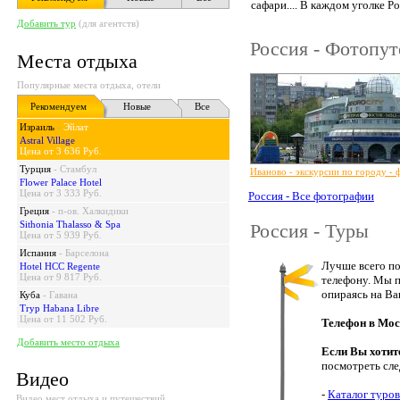
сафари.... В каждом уголке Р
Добавить тур
(для агентств)
Россия - Фотопу
Места отдыха
Популярные места отдыха, отели
Рекомендуем
Новые
Все
Израиль
-
Эйлат
Astral Village
Цена от 3 636 Руб.
Турция
-
Стамбул
Иваново - экскурсии по городу - 
Flower Palace Hotel
Цена от 3 333 Руб.
Россия - Все фотографии
Греция
-
п-ов. Халкидики
Sithonia Thalasso & Spa
Россия - Туры
Цена от 5 939 Руб.
Испания
-
Барселона
Лучше всего по
Hotel HCC Regente
Цена от 9 817 Руб.
телефону. Мы п
опираясь на Ва
Куба
-
Гавана
Tryp Habana Libre
Цена от 11 502 Руб.
Телефон в Мос
Добавить место отдыха
Если Вы хотит
посмотреть сл
Видео
-
Каталог туров
Видео мест отдыха и путешествий