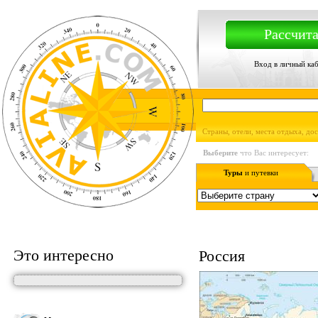
Рассчита
Вход в личный ка
Страны, отели, места отдыха, до
Выберите
что Вас интересует:
Туры
и путевки
Это интересно
Россия