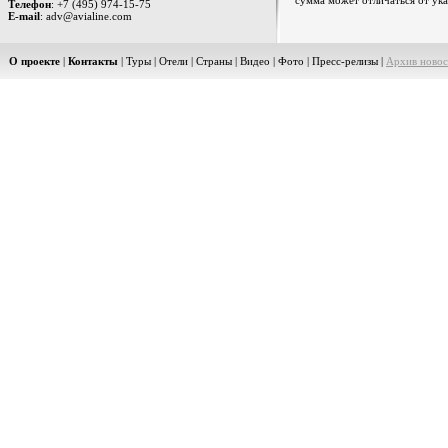
сумма может отличаться от ука
Телефон
: +7 (495) 974-15-75
E-mail
: adv@avialine.com
О проекте
|
Контакты
|
Туры
|
Отели
|
Страны
|
Видео
|
Фото
|
Пресс-релизы
|
Архив новос