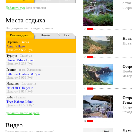
остае
остро
Добавить тур
(для агентств)
Места отдыха
Популярные места отдыха, отели
Рекомендуем
Новые
Все
Новые
Израиль
-
Эйлат
Новы
Astral Village
Цена от 3 636 Руб.
Турция
-
Стамбул
Flower Palace Hotel
Цена от 3 333 Руб.
Остр
Греция
-
п-ов. Халкидики
Необ
Sithonia Thalasso & Spa
матер
Цена от 5 939 Руб.
Испания
-
Барселона
Hotel HCC Regente
Цена от 9 817 Руб.
Куба
-
Гавана
Остр
Tryp Habana Libre
Гонк
Цена от 11 502 Руб.
Остр
наход
Добавить место отдыха
Видео
Путош
Видео мест отдыха и путешествий