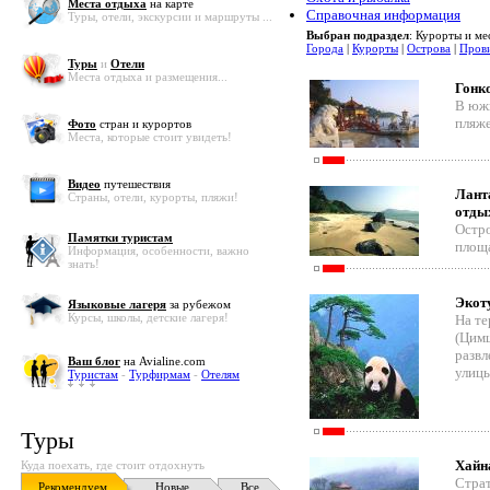
Места отдыха
на карте
Справочная информация
Туры, отели, экскурсии и маршруты ...
Выбран подраздел
: Курорты и ме
Города
|
Курорты
|
Острова
|
Пров
Туры
и
Отели
Места отдыха и размещения...
Гонко
В южн
пляже
Фото
стран и курортов
Места, которые стоит увидеть!
Видео
путешествия
Лант
Страны, отели, курорты, пляжи!
отды
Остро
Памятки туристам
площ
Информация, особенности, важно
знать!
Экот
Языковые лагеря
за рубежом
Курсы, школы, детские лагеря!
На т
(Цимш
развл
Ваш блог
на Avialine.com
улицы
Туристам
-
Турфирмам
-
Отелям
Туры
Хайна
Куда поехать, где стоит отдохнуть
Страт
Рекомендуем
Новые
Все