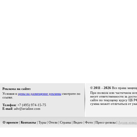
© 2011 - 2026
Все права защищ
Реклама на сайте:
При полном или частичном испо
Условия и
цены на размещение рекламы
смотрите по
несет ответственности за дост
ссылке.
сайте по текущему курсу ЦБ РФ
сумма может отличаться от ука
Телефон
: +7 (495) 974-15-75
E-mail
: adv@avialine.com
О проекте
|
Контакты
|
Туры
|
Отели
|
Страны
|
Видео
|
Фото
|
Пресс-релизы
|
Архив новос