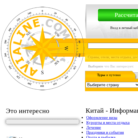
Рассчита
Вход в личный ка
Страны, отели, места отдыха, до
Выберите
что Вас интересует:
Туры
и путевки
Китай - Информац
Это интересно
Оформление визы
Курорты и места отдыха
Лечение
Праздники и события
Охота и рыбалка