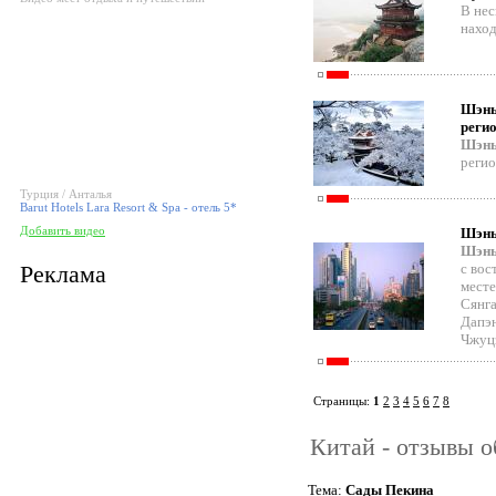
В нес
нахо
Шэнья
реги
Шэнь
регио
Турция / Анталья
Barut Hotels Lara Resort & Spa - отель 5*
Добавить видео
Шэньч
Шэнь
Реклама
с вос
месте
Сянга
Дапэн
Чжуцз
Страницы:
1
2
3
4
5
6
7
8
Китай - отзывы о
Тема:
Сады Пекина