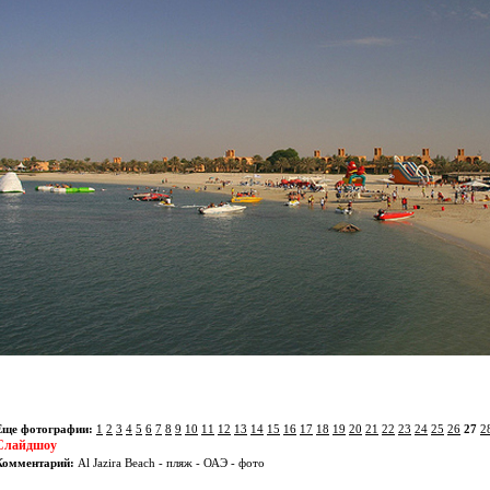
Еще фотографии:
1
2
3
4
5
6
7
8
9
10
11
12
13
14
15
16
17
18
19
20
21
22
23
24
25
26
27
2
Слайдшоу
Комментарий:
Al Jazira Beach - пляж - ОАЭ - фото