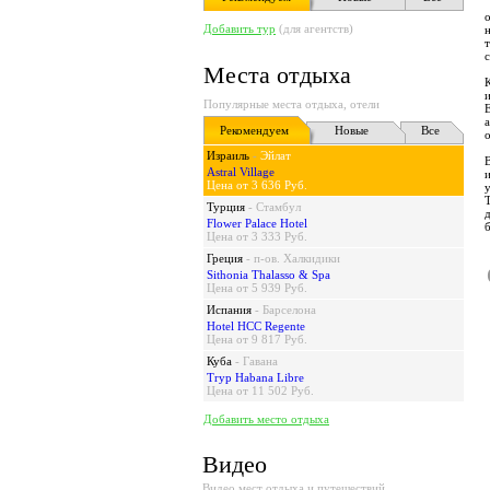
Добавить тур
(для агентств)
Места отдыха
и
Популярные места отдыха, отели
Рекомендуем
Новые
Все
Израиль
-
Эйлат
Astral Village
Цена от 3 636 Руб.
Турция
-
Стамбул
Flower Palace Hotel
Цена от 3 333 Руб.
Греция
-
п-ов. Халкидики
Sithonia Thalasso & Spa
Цена от 5 939 Руб.
Испания
-
Барселона
Hotel HCC Regente
Цена от 9 817 Руб.
Куба
-
Гавана
Tryp Habana Libre
Цена от 11 502 Руб.
Добавить место отдыха
Видео
Видео мест отдыха и путешествий