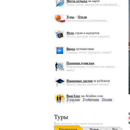
Места отдыха
на карте
Туры, отели, экскурсии и маршруты ...
Туры
и
Отели
Места отдыха и размещения...
Фото
стран и курортов
Места, которые стоит увидеть!
Видео
путешествия
Страны, отели, курорты, пляжи!
Памятки туристам
Информация, особенности, важно
знать!
Языковые лагеря
за рубежом
Курсы, школы, детские лагеря!
Ваш блог
на Avialine.com
Туристам
-
Турфирмам
-
Отелям
Туры
Куда поехать, где стоит отдохнуть
Рекомендуем
Новые
Все