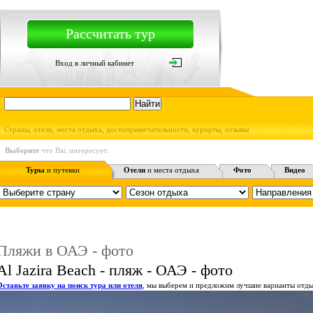
Рассчитать тур
Вход в личный кабинет
Страны, отели, места отдыха, достопримечательности, курорты, отзывы
Выберите
что Вас интересует:
Туры
и путевки
Отели
и места отдыха
Фото
Видео
Пляжи в ОАЭ - фото
Al Jazira Beach - пляж - ОАЭ - фото
Оставьте заявку на поиск тура или отеля
, мы выберем и предложим лучшие варианты отды