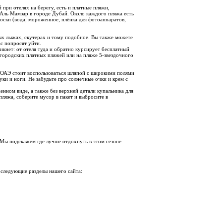
ри отелях на берегу, есть и платные пляжи,
 Аль Мамзар в городе Дубай. Около каждого пляжа есть
оски (вода, мороженное, плёнка для фотоаппаратов,
дных лыжах, скутерах и тому подобное. Вы также можете
ас попросят уйти.
икнет: от отеля туда и обратно курсирует бесплатный
з городских платных пляжей или на пляже 5-звездочного
 ОАЭ стоит воспользоваться шляпой с широкими полями
ки и ноги. Не забудьте про солнечные очки и крем с
енном виде, а также без верхней детали купальника для
 пляжа, соберите мусор в пакет и выбросите в
 Мы подскажем где лучше отдохнуть в этом сезоне
 следующие разделы нашего сайта: