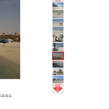
8
29
30
31