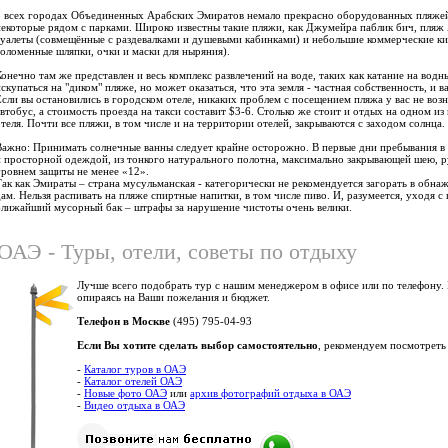
о всех городах Объединенных Арабских Эмиратов немало прекрасно оборудованных пляжей п
некоторые рядом с парками. Широко известны такие пляжи, как Джумейра паблик бич, пляж
туалеты (совмещённые с раздевалками и душевыми кабинками) и небольшие коммерческие ки
соломенные шляпки, очки и маски для ныряния).
Конечно там же представлен и весь комплекс развлечений на воде, таких как катание на во
скупаться на "диком" пляже, но может оказаться, что эта земля - частная собственность, и в
Если вы остановились в городском отеле, никаких проблем с посещением пляжа у вас не возн
автобус, а стоимость проезда на такси составит $3-6. Столько же стоит и отдых на одном и
отеля. Почти все пляжи, в том числе и на территории отелей, закрываются с заходом солнца.
Важно: Принимать солнечные ванны следует крайне осторожно. В первые дни пребывания в
и просторной одеждой, из тонкого натурального полотна, максимально закрывающей шею, ру
уровнем защиты не менее «12».
Так как Эмираты – страна мусульманская - категорически не рекомендуется загорать в обнаж
дам. Нельзя распивать на пляже спиртные напитки, в том числе пиво. И, разумеется, уходя с
ближайший мусорный бак – штрафы за нарушение чистоты очень велики.
ОАЭ - Туры, отели, советы по отдыху
Лучше всего подобрать тур с нашим менеджером в офисе или по телефону.
опираясь на Ваши пожелания и бюджет.
Телефон в Москве
(495) 795-04-93
Если Вы хотите сделать выбор самостоятельно
, рекомендуем посмотреть
-
Каталог туров в ОАЭ
-
Каталог отелей ОАЭ
-
Новые фото ОАЭ
или
архив фотографий отдыха в ОАЭ
-
Видео отдыха в ОАЭ