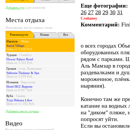
Еще фотографии:
Добавить тур
(для агентств)
26
27
28
29
30
31
Места отдыха
Слайдшоу
Комментарий:
Fin
Популярные места отдыха, отели
Рекомендуем
Новые
Все
Израиль
-
Эйлат
о всех городах Об
Astral Village
Цена от 3 636 Руб.
оборудованных пляж
Турция
-
Стамбул
рядом с парками. 
Flower Palace Hotel
Цена от 3 333 Руб.
Аль Мамзар в город
Греция
-
п-ов. Халкидики
раздевалками и ду
Sithonia Thalasso & Spa
Цена от 5 939 Руб.
мороженное, плёнка
Испания
-
Барселона
ныряния).
Hotel HCC Regente
Цена от 9 817 Руб.
Куба
-
Гавана
Конечно там же пре
Tryp Habana Libre
Цена от 11 502 Руб.
катание на водных 
на "диком" пляже, н
Добавить место отдыха
попросят уйти.
Видео
Если вы остановили
Видео мест отдыха и путешествий