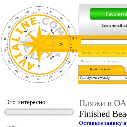
Рассчита
Вход в личный ка
Страны, отели, места отдыха, до
Выберите
что Вас интересует:
Туры
и путевки
Пляжи в ОА
Это интересно
Finished Bea
Оставьте заявку н