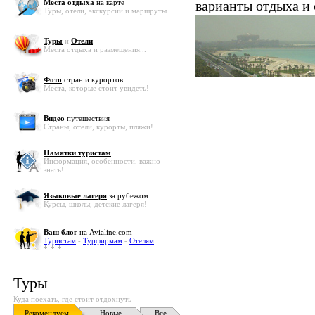
Места отдыха
на карте
варианты отдыха и
Туры, отели, экскурсии и маршруты ...
Туры
и
Отели
Места отдыха и размещения...
Фото
стран и курортов
Места, которые стоит увидеть!
Видео
путешествия
Страны, отели, курорты, пляжи!
Памятки туристам
Информация, особенности, важно
знать!
Языковые лагеря
за рубежом
Курсы, школы, детские лагеря!
Ваш блог
на Avialine.com
Туристам
-
Турфирмам
-
Отелям
Туры
Куда поехать, где стоит отдохнуть
Рекомендуем
Новые
Все