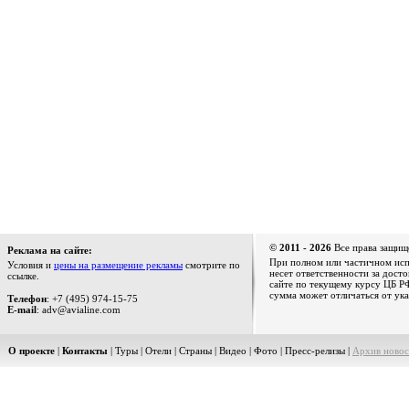
© 2011 - 2026
Все права защищ
Реклама на сайте:
При полном или частичном испо
Условия и
цены на размещение рекламы
смотрите по
несет ответственности за дост
ссылке.
сайте по текущему курсу ЦБ РФ
сумма может отличаться от ука
Телефон
: +7 (495) 974-15-75
E-mail
: adv@avialine.com
О проекте
|
Контакты
|
Туры
|
Отели
|
Страны
|
Видео
|
Фото
|
Пресс-релизы
|
Архив новос