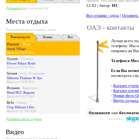
сказать, что было оно абсолю
12:02 | Автор:
НЗ
Добавить тур
(для агентств)
Все отзывы - здесь
|
Оставить
Места отдыха
ОАЭ - контакты
Популярные места отдыха, отели
Рекомендуем
Новые
Все
Лучше всего по
Израиль
-
Эйлат
телефону. Мы п
Astral Village
опираясь на Ва
Цена от 3 636 Руб.
Турция
-
Стамбул
Телефон в Мос
Flower Palace Hotel
Цена от 3 333 Руб.
Если Вы хотит
Греция
-
п-ов. Халкидики
посмотреть сле
Sithonia Thalasso & Spa
Цена от 5 939 Руб.
-
Каталог туров
Испания
-
Барселона
-
Каталог отел
Hotel HCC Regente
-
Новые фото 
Цена от 9 817 Руб.
-
Видео отдыха
Куба
-
Гавана
Tryp Habana Libre
Цена от 11 502 Руб.
Добавить место отдыха
Видео
Видео мест отдыха и путешествий