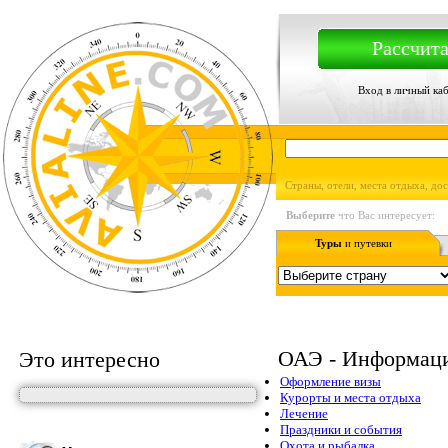
Рассчита
Вход в личный ка
Страны, отели, места отдыха, до
Выберите
что Вас интересует:
Туры
и путевки
ОАЭ - Информаци
Это интересно
Оформление визы
Курорты и места отдыха
Лечение
Праздники и события
Охота и рыбалка