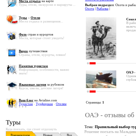
Места отдыха
на карте
Туры, отели, экскурсии и маршруты ...
Выбран подраздел
: Охота и рыба
Охота
|
Рыбалка
|
Туры
и
Отели
Сокол
Места отдыха и размещения...
В рай
включа
прода
Фото
стран и курортов
Места, которые стоит увидеть!
Видео
путешествия
Страны, отели, курорты, пляжи!
Памятки туристам
Информация, особенности, важно
ОАЭ -
знать!
Одним 
глубок
Языковые лагеря
за рубежом
Курсы, школы, детские лагеря!
Ваш блог
на Avialine.com
Страницы:
1
Туристам
-
Турфирмам
-
Отелям
ОАЭ - отзывы об 
Туры
Тема:
Правильный выбор ту
Куда поехать, где стоит отдохнуть
Решение поехать на Мальдив
Рекомендуем
Новые
Все