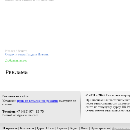
Италия / Венето
Отдых у озера Гарда в Италии..
Добавить видео
Реклама
© 2011 - 2026
Все права защищ
Реклама на сайте:
При полном или частичном испо
Условия и
цены на размещение рекламы
смотрите по
несет ответственности за дост
ссылке.
сайте по текущему курсу ЦБ РФ
сумма может отличаться от ука
Телефон
: +7 (495) 974-15-75
E-mail
: adv@avialine.com
О проекте
|
Контакты
|
Туры
|
Отели
|
Страны
|
Видео
|
Фото
|
Пресс-релизы
|
Архив новос