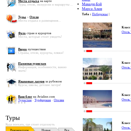
Места отдыха
на карте
Макади-Бэй
Туры, отели, экскурсии и маршруты ...
Марса Алам
Таба :
Побережье
|
Туры
и
Отели
Места отдыха и размещения...
Класс 
Отель 
Фото
стран и курортов
Места, которые стоит увидеть!
Видео
путешествия
Страны, отели, курорты, пляжи!
Класс 
Памятки туристам
Информация, особенности, важно
Отель
знать!
Языковые лагеря
за рубежом
Курсы, школы, детские лагеря!
Класс 
Ваш блог
на Avialine.com
Отель 
Туристам
-
Турфирмам
-
Отелям
Туры
Класс 
Куда поехать, где стоит отдохнуть
Отель 
Рекомендуем
Новые
Все