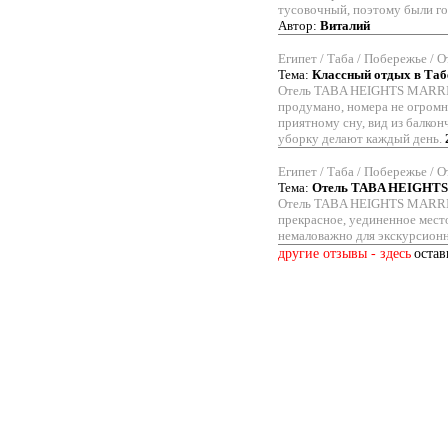
тусовочный, поэтому были г
Автор:
Виталий
Египет / Таба / Побережье / О
Тема:
Классный отдых в Таб
Отель TABA HEIGHTS MARRI
продумано, номера не огромн
приятному сну, вид из балкон
уборку делают каждый день.
Египет / Таба / Побережье / О
Тема:
Отель TABA HEIGHT
Отель TABA HEIGHTS MARRI
прекрасное, уединенное место
немаловажно для экскурсионн
другие отзывы - здесь
остав