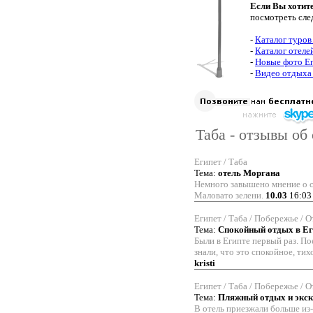
Если Вы хотит
посмотреть сле
-
Каталог туров
-
Каталог отеле
-
Новые фото Е
-
Видео отдыха 
Таба - отзывы об
Египет / Таба
Тема:
отель Моргана
Немного завышено мнение о с
Маловато зелени.
10.03
16:03 
Египет / Таба / Побережье / О
Тема:
Спокойный отдых в Ег
Были в Египте первый раз. По
знали, что это спокойное, тих
kristi
Египет / Таба / Побережье / О
Тема:
Пляжный отдых и экск
В отель приезжали больше из-