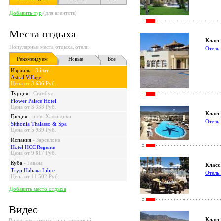
Добавить тур
(для агентств)
Места отдыха
Класс 
Популярные места отдыха, отели
Отель 
Рекомендуем
Новые
Все
Израиль
-
Эйлат
Astral Village
Цена от 3 636 Руб.
Турция
-
Стамбул
Flower Palace Hotel
Цена от 3 333 Руб.
Класс 
Греция
-
п-ов. Халкидики
Отель 
Sithonia Thalasso & Spa
Цена от 5 939 Руб.
Испания
-
Барселона
Hotel HCC Regente
Цена от 9 817 Руб.
Куба
-
Гавана
Класс 
Tryp Habana Libre
Отель 
Цена от 11 502 Руб.
Добавить место отдыха
Видео
Класс 
Видео мест отдыха и путешествий