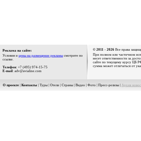
© 2011 - 2026
Все права защищ
Реклама на сайте:
При полном или частичном испо
Условия и
цены на размещение рекламы
смотрите по
несет ответственности за дост
ссылке.
сайте по текущему курсу ЦБ РФ
сумма может отличаться от ука
Телефон
: +7 (495) 974-15-75
E-mail
: adv@avialine.com
О проекте
|
Контакты
|
Туры
|
Отели
|
Страны
|
Видео
|
Фото
|
Пресс-релизы
|
Архив новос