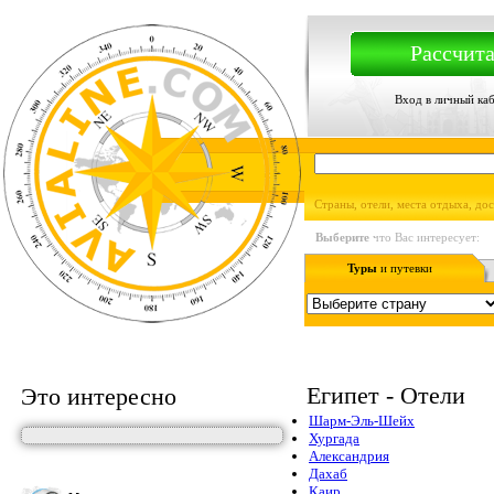
Рассчита
Вход в личный ка
Страны, отели, места отдыха, до
Выберите
что Вас интересует:
Туры
и путевки
Египет - Отели
Это интересно
Шарм-Эль-Шейх
Хургада
Александрия
Дахаб
Каир