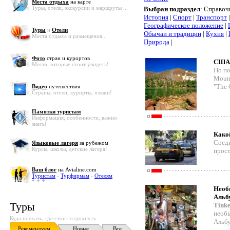
Места отдыха
на карте
Туры, отели, экскурсии и маршруты ...
Выбран подраздел
: Справоч
История
|
Спорт
|
Транспорт
Географическое положение
|
Туры
и
Отели
Обычаи и традиции
|
Кухня
|
Места отдыха и размещения...
Природа
|
Фото
стран и курортов
США 
Места, которые стоит увидеть!
По по
Mount
"The 
Видео
путешествия
Страны, отели, курорты, пляжи!
Памятки туристам
Информация, особенности, важно
знать!
Како
Соеди
Языковые лагеря
за рубежом
Курсы, школы, детские лагеря!
прост
Ваш блог
на Avialine.com
Туристам
-
Турфирмам
-
Отелям
Необы
Альб
Туры
Tink
необы
Куда поехать, где стоит отдохнуть
Альбу
Рекомендуем
Новые
Все