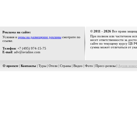
© 2011 - 2026
Все права защищ
Реклама на сайте:
При полном или частичном испо
Условия и
цены на размещение рекламы
смотрите по
несет ответственности за дост
ссылке.
сайте по текущему курсу ЦБ РФ
сумма может отличаться от ука
Телефон
: +7 (495) 974-15-75
E-mail
: adv@avialine.com
О проекте
|
Контакты
|
Туры
|
Отели
|
Страны
|
Видео
|
Фото
|
Пресс-релизы
|
Архив новос