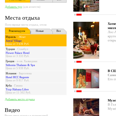
Добавить тур
(для агентств)
Места отдыха
Хотит
Популярные места отдыха, отели
милл
Рекомендуем
Новые
Все
Лос-А
круго
Израиль
-
Эйлат
откр
Astral Village
Цена от 3 636 Руб.
Турция
-
Стамбул
Flower Palace Hotel
Цена от 3 333 Руб.
Греция
-
п-ов. Халкидики
Sithonia Thalasso & Spa
Цена от 5 939 Руб.
В США
Испания
-
Барселона
Само
Hotel HCC Regente
Его г
Цена от 9 817 Руб.
Куба
-
Гавана
Tryp Habana Libre
Цена от 11 502 Руб.
Добавить место отдыха
Музей
В Гол
Видео
Музей
Видео мест отдыха и путешествий