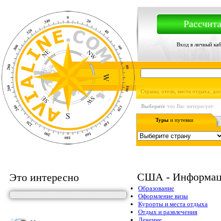
Рассчита
Вход в личный ка
Страны, отели, места отдыха, до
Выберите
что Вас интересует:
Туры
и путевки
США - Информаци
Это интересно
Образование
Оформление визы
Курорты и места отдыха
Отдых и развлечения
Лечение