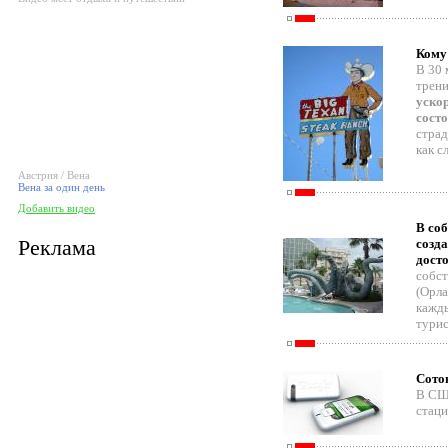
Кому 
В 30 
трен
ускор
сост
стра
как с
Австрия / Вена
Вена за один день
Добавить видео
В со
Реклама
созда
дост
собст
(Орла
кажды
тури
Сотов
В США
стац