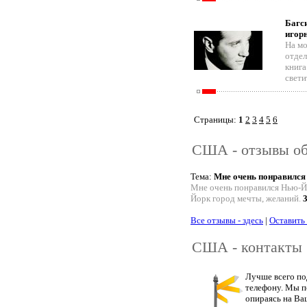
Багси
игорн
На мо
отдел
книга
свети
Страницы:
1
2
3
4
5
6
США - отзывы об
Тема:
Мне очень понравилс
Мне очень понравился Нью-Йо
Йорк город мечты, желаний.
3
Все отзывы - здесь
|
Оставить
США - контакты
Лучше всего по
телефону. Мы п
опираясь на Ва