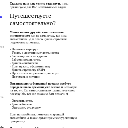
Скажите нам как хотите отдохнуть
и мы
организуем для Вас незабываемый отдых.
Путешествуете
р-
самостоятельно?
Много наших друзей самостоятельно
путешествуют
как на самолетах, так и на
автомобилях. Для этого нужна серьезная
подготовка к поездке:
тов
- Наметить маршрут
- Узнать о достопримечательностях
- Запланировать экскурсии
- Забронировать отель
- Купить авиабилеты
- Если нужно, оформить визу
- Купить страховку (ВЗР)
- Просчитать затраты на транспорт
- Подумать о питании
Организация собственной поездки требует
определенного времени уже сейчас
и несмотря
на то, что Вы самостоятельно планируете свою
поездку Мы все же сможем Вам помочь :)
ить
- Оплатить отель
- Купить билеты
- Оформить страховку
Если понадобится, поможем с арендой
автомобиля, а также организуем экскурсионную
программу.
 Мы