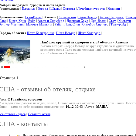
Выбран подраздел
: Курорты и места отдыха
Горнолыжные |
Пляжные
|
Города
|
Штаты
|
Острова
|
Лечебные курорты
|
Колонии
|
Дополнительно:
Скво-Вэлли
| Хэвенли |
Киллингтон
|
Лейк-Плэсид
|
Аспен Сноумасс
|
Винте
Парк
|
Бивер-Крик
|
Вэйл
|
Альта и Сноубёрд
|
Джексон Хоул
|
Дир-Вэлли
|
Стоу
|
Кистоун
|
Коппер Маунтин
|
Маммот Маунтин
|
Район Парк Сити
|
Стимбот Сприегс
|
Теллурайд
|
Города, области :
Штат Калифорния
|
Штат Невада
|
Штат Колорадо
|
Наиболее крупный из курортов в этой области - Хэвенли
Высоко в горах Сьерра Невада вокруг студеного и удивительно
красивого озера Тахо расположился наиболее крупный из курор
в этой области - Хэвенли.
Страницы:
1
США - отзывы об отелях, отдыхе
Тема:
С Гавайских островов
Мы ведем свой рассказ из лодки, из вод Тихого океана в окрестностях острова Ланаи. Посет
Ланаи – само по себе занятное приключение.
10.12
09:43 | Автор:
МАША
се отзывы - здесь
|
Оставить отзыв
США - контакты
Лучше всего подобрать тур с нашим менеджером в офисе или по телефону.