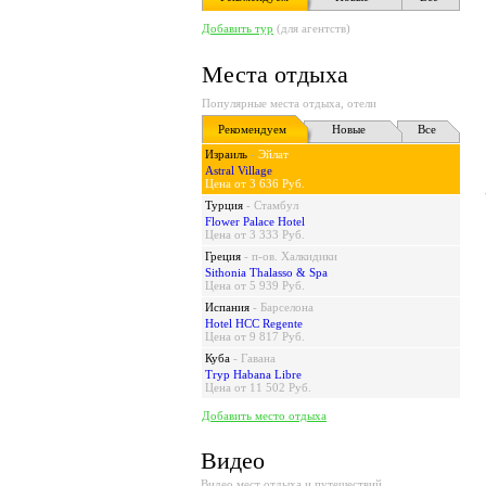
Добавить тур
(для агентств)
Места отдыха
Популярные места отдыха, отели
Рекомендуем
Новые
Все
Израиль
-
Эйлат
Astral Village
Цена от 3 636 Руб.
Турция
-
Стамбул
Flower Palace Hotel
Цена от 3 333 Руб.
Греция
-
п-ов. Халкидики
Sithonia Thalasso & Spa
Цена от 5 939 Руб.
Испания
-
Барселона
Hotel HCC Regente
Цена от 9 817 Руб.
Куба
-
Гавана
Tryp Habana Libre
Цена от 11 502 Руб.
Добавить место отдыха
Видео
Видео мест отдыха и путешествий