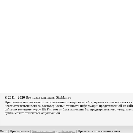
© 2011 - 2026
Все права защищены SiteMan.ru
При полном или частичном использовании материалов сайта, прямая активная ссылка на 
несет ответственности за достоверность и точность информации представленной на сайт
сайте по текущему курсу ЦБ РФ, могут быть изменены без предварительного уведомления
сумма может отличаться от указанной.
Фото
|
Пресс-релизы
|
Архив новостей
и
публикаций
|
Правила использования сайта