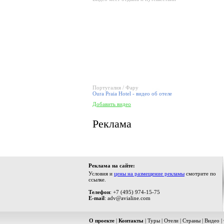
Португалия / Фару
Oura Praia Hotel - видео об отеле
Добавить видео
Реклама
Реклама на сайте:
Условия и
цены на размещение рекламы
смотрите по
ссылке.
Телефон
: +7 (495) 974-15-75
E-mail
: adv@avialine.com
О проекте
|
Контакты
|
Туры
|
Отели
|
Страны
|
Видео
|