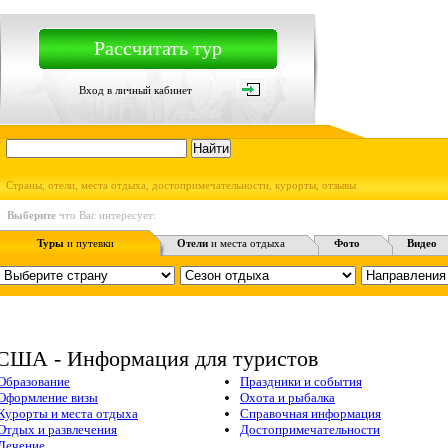
Рассчитать тур
Вход в личный кабинет
Страны, отели, места отдыха, достопримечательности, курорты, отзывы
Выберите
что Вас интересует:
Туры
и путевки
Отели
и места отдыха
Фото
Видео
США - Информация для туристов
Образование
Праздники и события
Оформление визы
Охота и рыбалка
Курорты и места отдыха
Справочная информация
Отдых и развлечения
Достопримечательности
Лечение