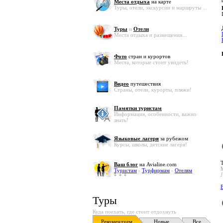
Места отдыха
на карте
Туры, отели, экскурсии и маршруты ...
Туры
и
Отели
Места отдыха и размещения...
Фото
стран и курортов
Места, которые стоит увидеть!
Видео
путешествия
Страны, отели, курорты, пляжи!
Памятки туристам
Информация, особенности, важно
знать!
Языковые лагеря
за рубежом
Курсы, школы, детские лагеря!
Ваш блог
на Avialine.com
Туристам
-
Турфирмам
-
Отелям
В
Туры
Куда поехать, где стоит отдохнуть
Рекомендуем
Новые
Все