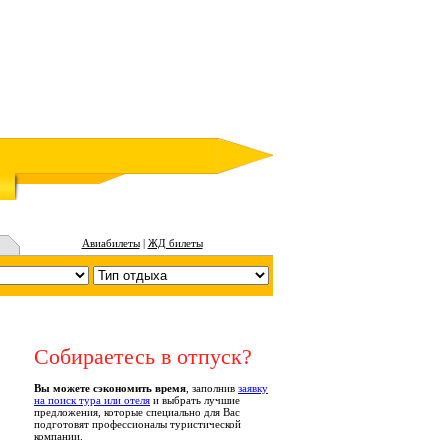
Авиабилеты
|
ЖД билеты
Собираетесь в отпуск?
Вы можете сэкономить время
, заполнив
заявку
на поиск тура или отеля
и выбрать лучшие
предложения, которые специально для Вас
подготовят профессионалы туристической
компании.