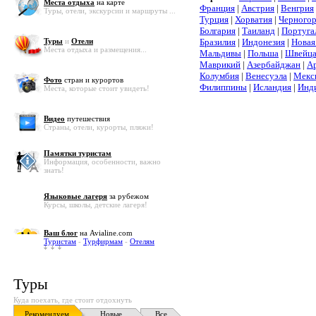
Места отдыха
на карте
Франция
|
Австрия
|
Венгрия
Туры, отели, экскурсии и маршруты ...
Турция
|
Хорватия
|
Черного
Болгария
|
Таиланд
|
Португа
Туры
и
Отели
Бразилия
|
Индонезия
|
Новая
Места отдыха и размещения...
Мальдивы
|
Польша
|
Швейца
Маврикий
|
Азербайджан
|
А
Колумбия
|
Венесуэла
|
Мекс
Фото
стран и курортов
Филиппины
|
Исландия
|
Инд
Места, которые стоит увидеть!
Видео
путешествия
Страны, отели, курорты, пляжи!
Памятки туристам
Информация, особенности, важно
знать!
Языковые лагеря
за рубежом
Курсы, школы, детские лагеря!
Ваш блог
на Avialine.com
Туристам
-
Турфирмам
-
Отелям
Туры
Куда поехать, где стоит отдохнуть
Рекомендуем
Новые
Все