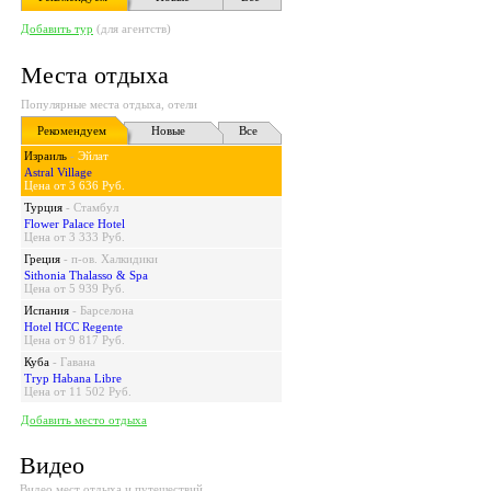
Добавить тур
(для агентств)
Места отдыха
Популярные места отдыха, отели
Рекомендуем
Новые
Все
Израиль
-
Эйлат
Astral Village
Цена от 3 636 Руб.
Турция
-
Стамбул
Flower Palace Hotel
Цена от 3 333 Руб.
Греция
-
п-ов. Халкидики
Sithonia Thalasso & Spa
Цена от 5 939 Руб.
Испания
-
Барселона
Hotel HCC Regente
Цена от 9 817 Руб.
Куба
-
Гавана
Tryp Habana Libre
Цена от 11 502 Руб.
Добавить место отдыха
Видео
Видео мест отдыха и путешествий