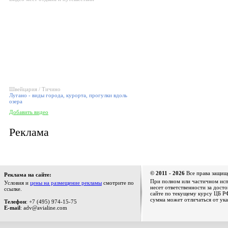
Швейцария / Тичино
Лугано - виды города, курорта, прогулки вдоль
озера
Добавить видео
Реклама
© 2011 - 2026
Все права защищ
Реклама на сайте:
При полном или частичном испо
Условия и
цены на размещение рекламы
смотрите по
несет ответственности за дост
ссылке.
сайте по текущему курсу ЦБ РФ
сумма может отличаться от ука
Телефон
: +7 (495) 974-15-75
E-mail
: adv@avialine.com