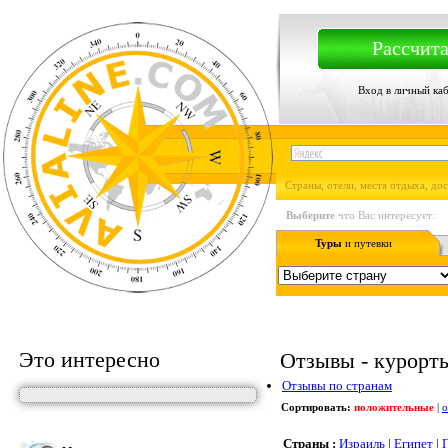
Рассчита
Вход в личный ка
Страны, отели, места отдыха, до
Выберите
что Вас интересует:
Туры
и путевки
Это интересно
Отзывы - курорты,
Отзывы по странам
Сортировать:
положительные
|
о
Страны :
Израиль
|
Египет
|