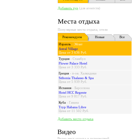
Добавить тур
(для агентств)
Места отдыха
Популярные места отдыха, отели
Рекомендуем
Новые
Все
Израиль
-
Эйлат
Astral Village
Цена от 3 636 Руб.
Турция
-
Стамбул
Flower Palace Hotel
Цена от 3 333 Руб.
Греция
-
п-ов. Халкидики
Sithonia Thalasso & Spa
Цена от 5 939 Руб.
Испания
-
Барселона
Hotel HCC Regente
Цена от 9 817 Руб.
Куба
-
Гавана
Tryp Habana Libre
Цена от 11 502 Руб.
Добавить место отдыха
Видео
Видео мест отдыха и путешествий