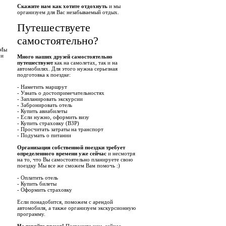
Скажите нам как хотите отдохнуть
и мы
организуем для Вас незабываемый отдых.
Путешествуете
самостоятельно?
 Мы
 и
Много наших друзей самостоятельно
путешествуют
как на самолетах, так и на
автомобилях. Для этого нужна серьезная
подготовка к поездке:
- Наметить маршрут
- Узнать о достопримечательностях
- Запланировать экскурсии
- Забронировать отель
- Купить авиабилеты
- Если нужно, оформить визу
- Купить страховку (ВЗР)
- Просчитать затраты на транспорт
- Подумать о питании
Организация собственной поездки требует
определенного времени уже сейчас
и несмотря
на то, что Вы самостоятельно планируете свою
поездку Мы все же сможем Вам помочь :)
- Оплатить отель
- Купить билеты
- Оформить страховку
Если понадобится, поможем с арендой
автомобиля, а также организуем экскурсионную
программу.