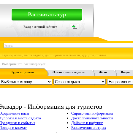
Рассчитать тур
Вход в личный кабинет
Страны, отели, места отдыха, достопримечательности, курорты, отзывы
Выберите
что Вас интересует:
Туры
и путевки
Отели
и места отдыха
Фото
Видео
Эквадор - Информация для туристов
Оформление визы
Справочная информация
Курорты и места отдыха
Достопримечательности
Праздники и события
Дайвинг и рафтинг
Погода и климат
Развлечения и отдых