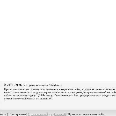
© 2011 - 2026
Все права защищены SiteMan.ru
При полном или частичном использовании материалов сайта, прямая активная ссылка на 
несет ответственности за достоверность и точность информации представленной на сайт
сайте по текущему курсу ЦБ РФ, могут быть изменены без предварительного уведомления
сумма может отличаться от указанной.
Фото
|
Пресс-релизы
|
Архив новостей
и
публикаций
|
Правила использования сайта