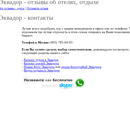
Эквадор - отзывы об отелях, отдыхе
се отзывы - здесь
|
Оставить отзыв
Эквадор - контакты
Лучше всего подобрать тур с нашим менеджером в офисе или по телефону.
подскажем где лучше отдохнуть в этом сезоне опираясь на Ваши пожелания
бюджет.
Телефон в Москве
(495) 795-04-93
Если Вы хотите сделать выбор самостоятельно
, рекомендуем посмотреть
следующие разделы нашего сайта:
-
Каталог туров в Эквадор
-
Каталог отелей Эквадора
-
Новые фото Эквадора
или
архив фотографий Эквадора
-
Видео отдыха в Эквадоре