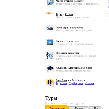
Места отдыха
на карте
Туры, отели, экскурсии и маршруты ...
В
Туры
и
Отели
Места отдыха и размещения...
Фото
стран и курортов
Места, которые стоит увидеть!
Видео
путешествия
Страны, отели, курорты, пляжи!
Памятки туристам
Информация, особенности, важно
знать!
Языковые лагеря
за рубежом
Курсы, школы, детские лагеря!
Ваш блог
на Avialine.com
Туристам
-
Турфирмам
-
Отелям
Туры
Куда поехать, где стоит отдохнуть
Рекомендуем
Новые
Все