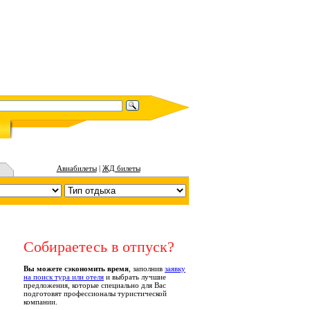
Авиабилеты
|
ЖД билеты
Собираетесь в отпуск?
Вы можете сэкономить время
, заполнив
заявку
на поиск тура или отеля
и выбрать лучшие
предложения, которые специально для Вас
подготовят профессионалы туристической
компании.