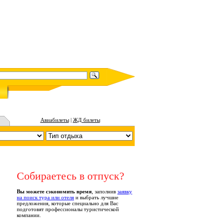
Авиабилеты
|
ЖД билеты
Собираетесь в отпуск?
Вы можете сэкономить время
, заполнив
заявку
на поиск тура или отеля
и выбрать лучшие
предложения, которые специально для Вас
подготовят профессионалы туристической
компании.