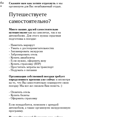
 Мы
Скажите нам как хотите отдохнуть
и мы
 и
организуем для Вас незабываемый отдых.
Путешествуете
самостоятельно?
Много наших друзей самостоятельно
путешествуют
как на самолетах, так и на
автомобилях. Для этого нужна серьезная
подготовка к поездке:
- Наметить маршрут
- Узнать о достопримечательностях
- Запланировать экскурсии
- Забронировать отель
- Купить авиабилеты
- Если нужно, оформить визу
- Купить страховку (ВЗР)
- Просчитать затраты на транспорт
- Подумать о питании
Организация собственной поездки требует
определенного времени уже сейчас
и несмотря
на то, что Вы самостоятельно планируете свою
поездку Мы все же сможем Вам помочь :)
- Оплатить отель
- Купить билеты
- Оформить страховку
Если понадобится, поможем с арендой
автомобиля, а также организуем экскурсионную
программу.