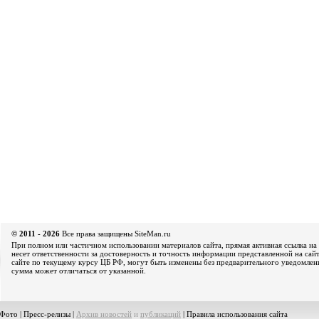
© 2011 - 2026
Все права защищены SiteMan.ru
При полном или частичном использовании материалов сайта, прямая активная ссылка на 
несет ответственности за достоверность и точность информации представленной на сайт
сайте по текущему курсу ЦБ РФ, могут быть изменены без предварительного уведомления
сумма может отличаться от указанной.
Фото
|
Пресс-релизы
|
Архив новостей
и
публикаций
|
Правила использования сайта