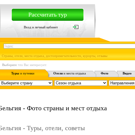
Рассчитать тур
Вход в личный кабинет
Страны, отели, места отдыха, достопримечательности, курорты, отзывы
Выберите
что Вас интересует:
Туры
и путевки
Отели
и места отдыха
Фото
Видео
Бельгия - Фото страны и мест отдыха
Бельгия - Туры, отели, советы