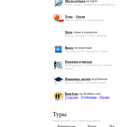
Места отдыха
на карте
Туры, отели, экскурсии и маршруты ...
Туры
и
Отели
Места отдыха и размещения...
Фото
стран и курортов
Места, которые стоит увидеть!
Видео
путешествия
Страны, отели, курорты, пляжи!
Памятки туристам
Информация, особенности, важно
знать!
Языковые лагеря
за рубежом
Курсы, школы, детские лагеря!
Ваш блог
на Avialine.com
Туристам
-
Турфирмам
-
Отелям
Туры
Куда поехать, где стоит отдохнуть
Рекомендуем
Новые
Все