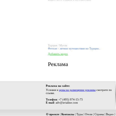
Турция / Мугла
Фетхие - летние путешествия по Турции..
Добавить видео
Реклама
Реклама на сайте:
Условия и
цены на размещение рекламы
смотрите по
ссылке.
Телефон
: +7 (495) 974-15-75
E-mail
: adv@avialine.com
О проекте
|
Контакты
|
Туры
|
Отели
|
Страны
|
Видео
|