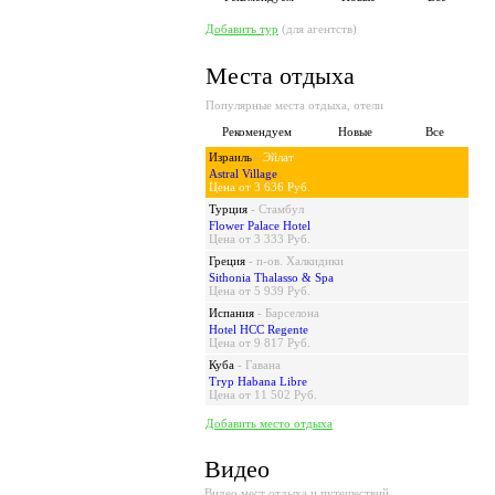
Добавить тур
(для агентств)
Места отдыха
Популярные места отдыха, отели
Рекомендуем
Новые
Все
Израиль
-
Эйлат
Astral Village
Цена от 3 636 Руб.
Турция
-
Стамбул
Flower Palace Hotel
Цена от 3 333 Руб.
Греция
-
п-ов. Халкидики
Sithonia Thalasso & Spa
Цена от 5 939 Руб.
Испания
-
Барселона
Hotel HCC Regente
Цена от 9 817 Руб.
Куба
-
Гавана
Tryp Habana Libre
Цена от 11 502 Руб.
Добавить место отдыха
Видео
Видео мест отдыха и путешествий