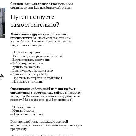
Скажите нам как хотите отдохнуть
и мы
организуем для Вас незабываемый отдых.
Путешествуете
самостоятельно?
Много наших друзей самостоятельно
путешествуют
как на самолетах, так и на
автомобилях. Для этого нужна серьезная
подготовка к поездке:
- Наметить маршрут
- Узнать о достопримечательностях
- Запланировать экскурсии
- Забронировать отель
- Купить авиабилеты
- Если нужно, оформить визу
- Купить страховку (ВЗР)
 Мы
- Просчитать затраты на транспорт
 и
- Подумать о питании
Организация собственной поездки требует
определенного времени уже сейчас
и несмотря
на то, что Вы самостоятельно планируете свою
поездку Мы все же сможем Вам помочь :)
- Оплатить отель
- Купить билеты
- Оформить страховку
Если понадобится, поможем с арендой
автомобиля, а также организуем экскурсионную
программу.