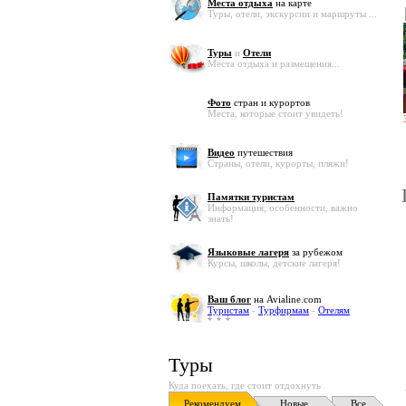
Места отдыха
на карте
Туры, отели, экскурсии и маршруты ...
Туры
и
Отели
Места отдыха и размещения...
Фото
стран и курортов
Места, которые стоит увидеть!
Видео
путешествия
Страны, отели, курорты, пляжи!
Памятки туристам
Информация, особенности, важно
знать!
Языковые лагеря
за рубежом
Курсы, школы, детские лагеря!
Ваш блог
на Avialine.com
Туристам
-
Турфирмам
-
Отелям
Туры
Куда поехать, где стоит отдохнуть
Рекомендуем
Новые
Все