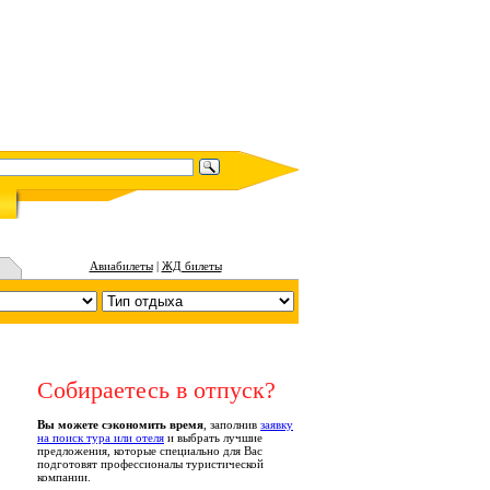
Авиабилеты
|
ЖД билеты
Собираетесь в отпуск?
Вы можете сэкономить время
, заполнив
заявку
на поиск тура или отеля
и выбрать лучшие
предложения, которые специально для Вас
подготовят профессионалы туристической
компании.