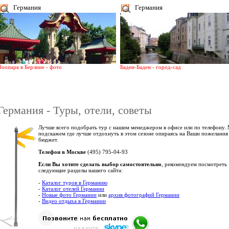
Германия
Германия
Зоопарк в Берлине - фото
Баден-Баден - город-сад
Германия - Туры, отели, советы
Лучше всего подобрать тур с нашим менеджером в офисе или по телефону.
подскажем где лучше отдохнуть в этом сезоне опираясь на Ваши пожелания
бюджет.
Телефон в Москве
(495) 795-04-93
Если Вы хотите сделать выбор самостоятельно
, рекомендуем посмотреть
следующие разделы нашего сайта:
-
Каталог туров в Германию
-
Каталог отелей Германии
-
Новые фото Германии
или
архив фотографий Германии
-
Видео отдыха в Германии