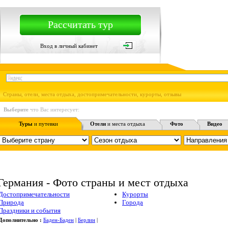
Рассчитать тур
Вход в личный кабинет
Страны, отели, места отдыха, достопримечательности, курорты, отзывы
Выберите
что Вас интересует:
Туры
и путевки
Отели
и места отдыха
Фото
Видео
Германия - Фото страны и мест отдыха
Достопримечательности
Курорты
Природа
Города
Праздники и события
Дополнительно :
Баден-Баден
|
Берлин
|