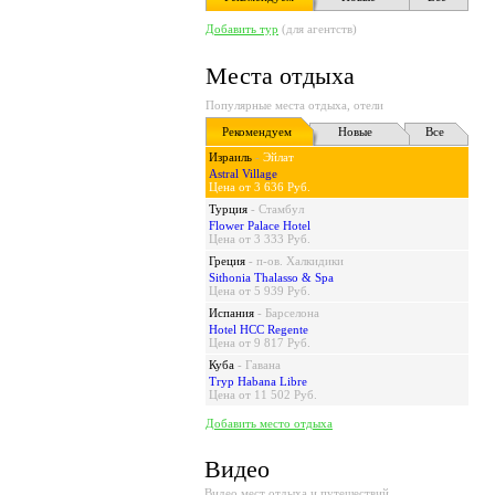
Добавить тур
(для агентств)
Места отдыха
Популярные места отдыха, отели
Рекомендуем
Новые
Все
Израиль
-
Эйлат
Astral Village
Цена от 3 636 Руб.
Турция
-
Стамбул
Flower Palace Hotel
Цена от 3 333 Руб.
Греция
-
п-ов. Халкидики
Sithonia Thalasso & Spa
Цена от 5 939 Руб.
Испания
-
Барселона
Hotel HCC Regente
Цена от 9 817 Руб.
Куба
-
Гавана
Tryp Habana Libre
Цена от 11 502 Руб.
Добавить место отдыха
Видео
Видео мест отдыха и путешествий