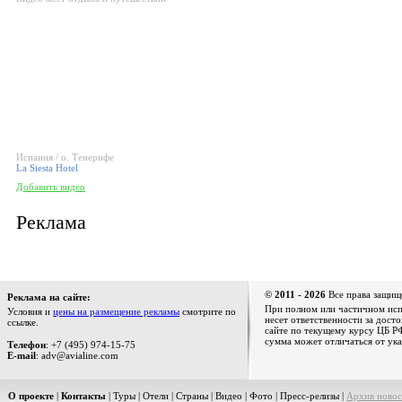
Испания / о. Тенерифе
La Siesta Hotel
Добавить видео
Реклама
© 2011 - 2026
Все права защищ
Реклама на сайте:
При полном или частичном испо
Условия и
цены на размещение рекламы
смотрите по
несет ответственности за дост
ссылке.
сайте по текущему курсу ЦБ РФ
сумма может отличаться от ука
Телефон
: +7 (495) 974-15-75
E-mail
: adv@avialine.com
О проекте
|
Контакты
|
Туры
|
Отели
|
Страны
|
Видео
|
Фото
|
Пресс-релизы
|
Архив новос