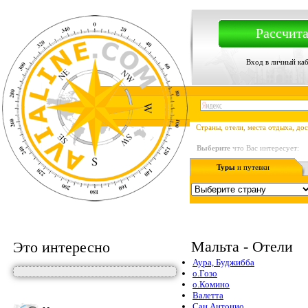
Рассчита
Вход в личный ка
Страны, отели, места отдыха, до
Выберите
что Вас интересует:
Туры
и путевки
Мальта - Отели
Это интересно
Аура, Буджибба
о.Гозо
о.Комино
Валетта
Сан Антонио