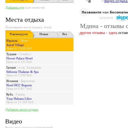
-
Видео отдыха
Добавить тур
(для агентств)
Места отдыха
Мдина - отзывы о
Популярные места отдыха, отели
другие отзывы - здесь
остав
Рекомендуем
Новые
Все
Израиль
-
Эйлат
Astral Village
Цена от 3 636 Руб.
Турция
-
Стамбул
Flower Palace Hotel
Цена от 3 333 Руб.
Греция
-
п-ов. Халкидики
Sithonia Thalasso & Spa
Цена от 5 939 Руб.
Испания
-
Барселона
Hotel HCC Regente
Цена от 9 817 Руб.
Куба
-
Гавана
Tryp Habana Libre
Цена от 11 502 Руб.
Добавить место отдыха
Видео
Видео мест отдыха и путешествий