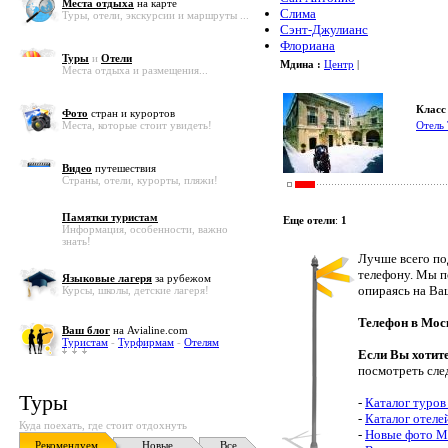
Места отдыха
на карте
Слима
Туры, отели, экскурсии и маршруты ...
Сэнт-Джулианс
Флориана
Туры
и
Отели
Мдина :
Центр
|
Места отдыха и размещения...
Класс 
Фото
стран и курортов
Места, которые стоит увидеть!
Отель 
Видео
путешествия
Страны, отели, курорты, пляжи!
Памятки туристам
Еще отели
:
1
Информация, особенности, важно
знать!
Лучше всего по
телефону. Мы п
Языковые лагеря
за рубежом
опираясь на Ва
Курсы, школы, детские лагеря!
Телефон в Мос
Ваш блог
на Avialine.com
Туристам
-
Турфирмам
-
Отелям
Если Вы хотит
посмотреть сле
Туры
-
Каталог туров
-
Каталог отеле
Куда поехать, где стоит отдохнуть
-
Новые фото М
Рекомендуем
Новые
Все