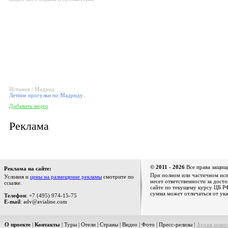
Испания / Мадрид
Летние прогулки по Мадриду..
Добавить видео
Реклама
© 2011 - 2026
Все права защищ
Реклама на сайте:
При полном или частичном испо
Условия и
цены на размещение рекламы
смотрите по
несет ответственности за дост
ссылке.
сайте по текущему курсу ЦБ РФ
сумма может отличаться от ука
Телефон
: +7 (495) 974-15-75
E-mail
: adv@avialine.com
О проекте
|
Контакты
|
Туры
|
Отели
|
Страны
|
Видео
|
Фото
|
Пресс-релизы
|
Архив новос