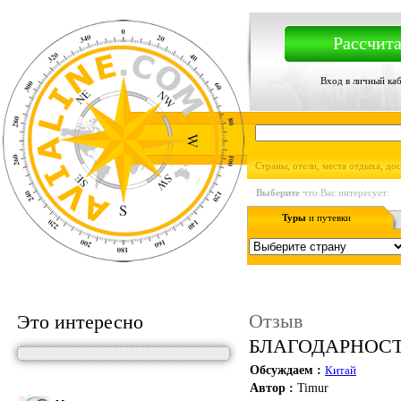
Рассчита
Вход в личный ка
Страны, отели, места отдыха, до
Выберите
что Вас интересует:
Туры
и путевки
Отзыв
Это интересно
БЛАГОДАРНОСТЬ!
Обсуждаем :
Китай
Автор :
Timur