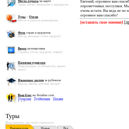
Места отдыха
на карте
Евгений, огромное вам спасибо
Туры, отели, экскурсии и маршруты ...
опрометчивых поступков. Мы 
очень кстати. Вы ведь не по
огромное вам спасибо!
Туры
и
Отели
Места отдыха и размещения...
[д
[оставить свое мнение]
Фото
стран и курортов
Места, которые стоит увидеть!
Видео
путешествия
Страны, отели, курорты, пляжи!
Памятки туристам
Информация, особенности, важно
знать!
Языковые лагеря
за рубежом
Курсы, школы, детские лагеря!
Ваш блог
на Avialine.com
Туристам
-
Турфирмам
-
Отелям
Туры
Куда поехать, где стоит отдохнуть
Рекомендуем
Новые
Все