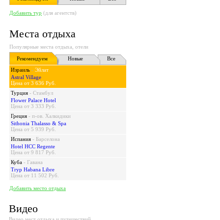
Добавить тур
(для агентств)
Места отдыха
Популярные места отдыха, отели
Рекомендуем
Новые
Все
Израиль
-
Эйлат
Astral Village
Цена от 3 636 Руб.
Турция
-
Стамбул
Flower Palace Hotel
Цена от 3 333 Руб.
Греция
-
п-ов. Халкидики
Sithonia Thalasso & Spa
Цена от 5 939 Руб.
Испания
-
Барселона
Hotel HCC Regente
Цена от 9 817 Руб.
Куба
-
Гавана
Tryp Habana Libre
Цена от 11 502 Руб.
Добавить место отдыха
Видео
Видео мест отдыха и путешествий