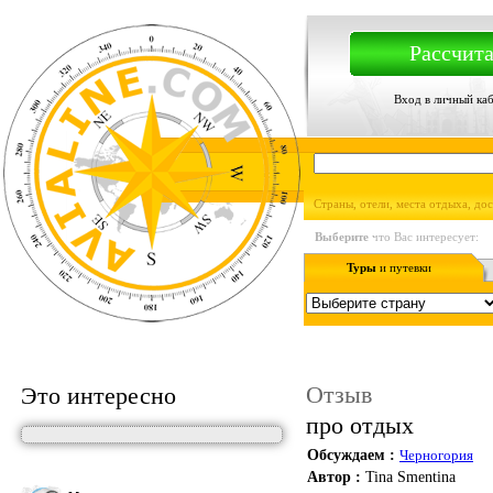
Рассчита
Вход в личный ка
Страны, отели, места отдыха, до
Выберите
что Вас интересует:
Туры
и путевки
Отзыв
Это интересно
про отдых
Обсуждаем :
Черногория
Автор :
Tina Smentina