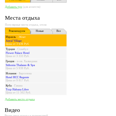
Добавить тур
(для агентств)
Места отдыха
Популярные места отдыха, отели
Рекомендуем
Новые
Все
Израиль
-
Эйлат
Astral Village
Цена от 3 636 Руб.
Турция
-
Стамбул
Flower Palace Hotel
Цена от 3 333 Руб.
Греция
-
п-ов. Халкидики
Sithonia Thalasso & Spa
Цена от 5 939 Руб.
Испания
-
Барселона
Hotel HCC Regente
Цена от 9 817 Руб.
Куба
-
Гавана
Tryp Habana Libre
Цена от 11 502 Руб.
Добавить место отдыха
Видео
Видео мест отдыха и путешествий