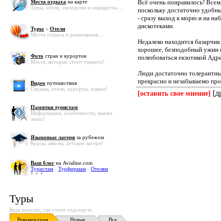
Места отдыха
на карте
Всё очень понравилось! Все
Туры, отели, экскурсии и маршруты ...
поскольку достаточно удобны
- сразу выход к морю и на н
дискотеками.
Туры
и
Отели
Места отдыха и размещения...
Недалеко находится базарчик
хорошее, безподобный ужин и
Фото
стран и курортов
полюбоваться екзотикой Адриа
Места, которые стоит увидеть!
Люди достаточно толерантны
прекрасно и незабываемо про
Видео
путешествия
Страны, отели, курорты, пляжи!
[д
[оставить свое мнение]
Памятки туристам
Информация, особенности, важно
знать!
Языковые лагеря
за рубежом
Курсы, школы, детские лагеря!
Ваш блог
на Avialine.com
Туристам
-
Турфирмам
-
Отелям
Туры
Куда поехать, где стоит отдохнуть
Рекомендуем
Новые
Все