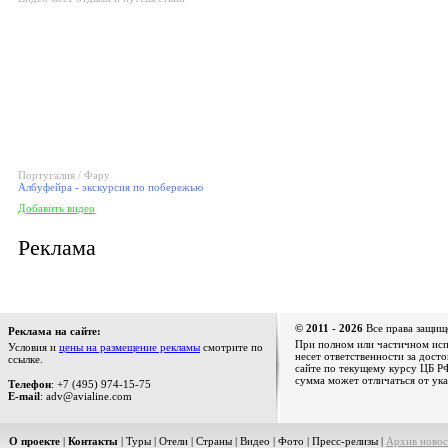
Португалия / Фару
Албуфейра - экскурсия по побережью
Добавить видео
Реклама
© 2011 - 2026
Все права защищ
Реклама на сайте:
При полном или частичном испо
Условия и
цены на размещение рекламы
смотрите по
несет ответственности за дост
ссылке.
сайте по текущему курсу ЦБ РФ
сумма может отличаться от ука
Телефон
: +7 (495) 974-15-75
E-mail
: adv@avialine.com
О проекте
|
Контакты
|
Туры
|
Отели
|
Страны
|
Видео
|
Фото
|
Пресс-релизы
|
Архив новос