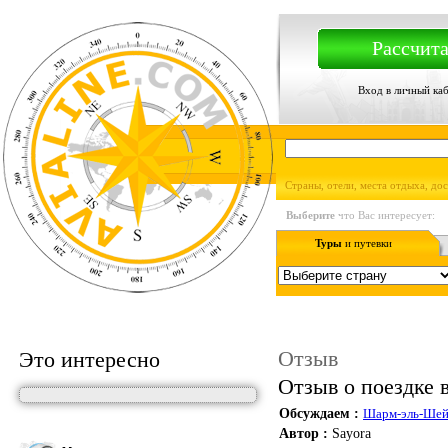
Рассчита
Вход в личный ка
Страны, отели, места отдыха, до
Выберите
что Вас интересует:
Туры
и путевки
Отзыв
Это интересно
Отзыв о поездке 
Обсуждаем :
Шарм-эль-Ше
Автор :
Sayora