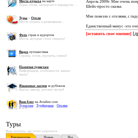
Места отдыха
на карте
Апрель 2009г. Мне очень пон
Туры, отели, экскурсии и маршруты ...
Шейх-просто сказка.
Мне повезло с отелями, с гидо
Туры
и
Отели
Места отдыха и размещения...
Единственный минус -это очен
[д
[оставить свое мнение]
Фото
стран и курортов
Места, которые стоит увидеть!
Видео
путешествия
Страны, отели, курорты, пляжи!
Памятки туристам
Информация, особенности, важно
знать!
Языковые лагеря
за рубежом
Курсы, школы, детские лагеря!
Ваш блог
на Avialine.com
Туристам
-
Турфирмам
-
Отелям
Туры
Куда поехать, где стоит отдохнуть
Рекомендуем
Новые
Все