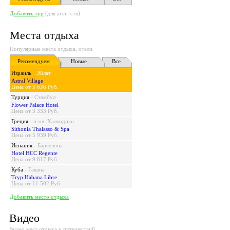
Добавить тур
(для агентств)
Места отдыха
Популярные места отдыха, отели
Рекомендуем
Новые
Все
Израиль
-
Эйлат
Astral Village
Цена от 3 636 Руб.
Турция
-
Стамбул
Flower Palace Hotel
Цена от 3 333 Руб.
Греция
-
п-ов. Халкидики
Sithonia Thalasso & Spa
Цена от 5 939 Руб.
Испания
-
Барселона
Hotel HCC Regente
Цена от 9 817 Руб.
Куба
-
Гавана
Tryp Habana Libre
Цена от 11 502 Руб.
Добавить место отдыха
Видео
Видео мест отдыха и путешествий