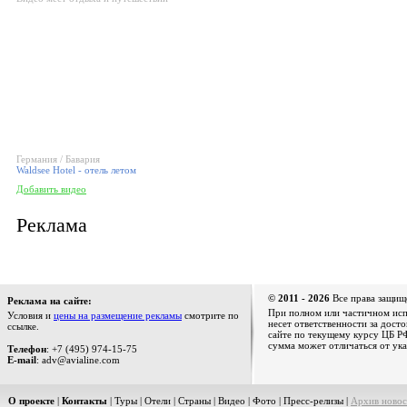
Германия / Бавария
Waldsee Hotel - отель летом
Добавить видео
Реклама
© 2011 - 2026
Все права защищ
Реклама на сайте:
При полном или частичном испо
Условия и
цены на размещение рекламы
смотрите по
несет ответственности за дост
ссылке.
сайте по текущему курсу ЦБ РФ
сумма может отличаться от ука
Телефон
: +7 (495) 974-15-75
E-mail
: adv@avialine.com
О проекте
|
Контакты
|
Туры
|
Отели
|
Страны
|
Видео
|
Фото
|
Пресс-релизы
|
Архив новос