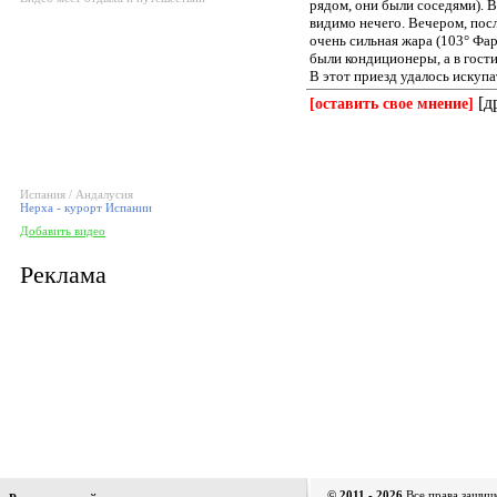
рядом, они были соседями). В
видимо нечего. Вечером, посл
очень сильная жара (103° Фа
были кондиционеры, а в гост
В этот приезд удалось искупат
[д
[оставить свое мнение]
Испания / Андалусия
Нерха - курорт Испании
Добавить видео
Реклама
© 2011 - 2026
Все права защищ