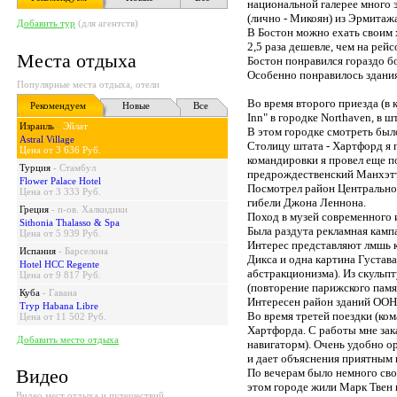
национальной галерее много
(лично - Микоян) из Эрмитажа
Добавить тур
(для агентств)
В Бостон можно ехать своим х
2,5 раза дешевле, чем на рейс
Места отдыха
Бостон понравился гораздо б
Особенно понравилось здания
Популярные места отдыха, отели
Во время второго приезда (в 
Рекомендуем
Новые
Все
Inn" в городке Northaven, в 
Израиль
-
Эйлат
В этом городке смотреть был
Astral Village
Столицу штата - Хартфорд я 
Цена от 3 636 Руб.
командировки я провел еще п
Турция
-
Стамбул
предрождественский Манхэтте
Flower Palace Hotel
Посмотрел район Центральног
Цена от 3 333 Руб.
гибели Джона Леннона.
Греция
-
п-ов. Халкидики
Поход в музей современного и
Sithonia Thalasso & Spa
Была раздута рекламная кампа
Цена от 5 939 Руб.
Интерес представляют лмшь 
Испания
-
Барселона
Дикса и одна картина Густав
Hotel HCC Regente
абстракционизма). Из скульпт
Цена от 9 817 Руб.
(повторение парижского памят
Куба
-
Гавана
Интересен район зданий ООН
Tryp Habana Libre
Во время третей поездки (ком
Цена от 11 502 Руб.
Хартфорда. С работы мне зак
Добавить место отдыха
навигаторм). Очень удобно о
и дает объяснения приятным 
Видео
По вечерам было немного сво
этом городе жили Марк Твен 
Видео мест отдыха и путешествий