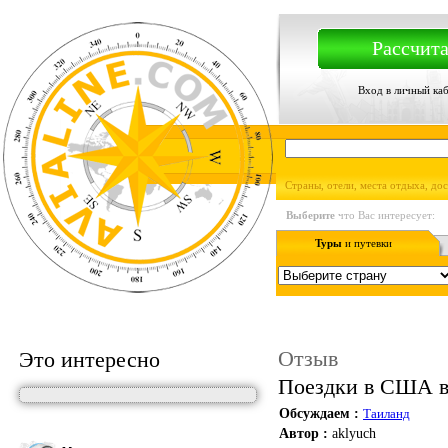
Рассчита
Вход в личный ка
Страны, отели, места отдыха, до
Выберите
что Вас интересует:
Туры
и путевки
Отзыв
Это интересно
Поездки в США в 
Обсуждаем :
Таиланд
Автор :
aklyuch