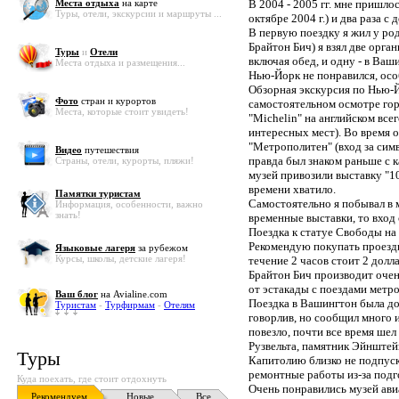
Места отдыха
на карте
В 2004 - 2005 гг. мне пришлос
Туры, отели, экскурсии и маршруты ...
октябре 2004 г.) и два раза с
В первую поездку я жил у ро
Брайтон Бич) я взял две орга
Туры
и
Отели
включая обед, и одну - в Ваш
Места отдыха и размещения...
Нью-Йорк не понравился, осо
Обзорная экскурсия по Нью-
Фото
стран и курортов
самостоятельном осмотре гор
Места, которые стоит увидеть!
"Michelin" на английском все
интересных мест). Во время о
"Метрополитен" (вход за симво
Видео
путешествия
правда был знаком раньше с к
Страны, отели, курорты, пляжи!
музей привозили выставку "1
времени хватило.
Памятки туристам
Самостоятельно я побывал в м
Информация, особенности, важно
знать!
временные выставки, то вход 
Поездка к статуе Свободы на к
Рекомендую покупать проездно
Языковые лагеря
за рубежом
Курсы, школы, детские лагеря!
течение 2 часов стоит 2 долла
Брайтон Бич производит очен
от эстакады с поездами метро
Ваш блог
на Avialine.com
Поездка в Вашингтон была до
Туристам
-
Турфирмам
-
Отелям
говорлив, но сообщил много 
повезло, почти все время ше
Рузвельта, памятник Эйнштей
Туры
Капитолию близко не подпуск
ремонтные работы из-за подг
Куда поехать, где стоит отдохнуть
Очень понравились музей ави
Рекомендуем
Новые
Все