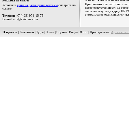
Реклама на сайте:
При полном или частичном испо
Условия и
цены на размещение рекламы
смотрите по
несет ответственности за дост
ссылке.
сайте по текущему курсу ЦБ РФ
сумма может отличаться от ука
Телефон
: +7 (495) 974-15-75
E-mail
: adv@avialine.com
О проекте
|
Контакты
|
Туры
|
Отели
|
Страны
|
Видео
|
Фото
|
Пресс-релизы
|
Архив новос