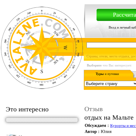
Рассчита
Вход в личный ка
Страны, отели, места отдыха, до
Выберите
что Вас интересует:
Туры
и путевки
Отзыв
Это интересно
отдых на Мальте
Обсуждаем :
Курорты и мес
Автор :
Юлия