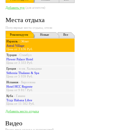
Добавить тур
(для агентств)
Места отдыха
Популярные места отдыха, отели
Рекомендуем
Новые
Все
Израиль
-
Эйлат
Astral Village
Цена от 3 636 Руб.
Турция
-
Стамбул
Flower Palace Hotel
Цена от 3 333 Руб.
Греция
-
п-ов. Халкидики
Sithonia Thalasso & Spa
Цена от 5 939 Руб.
Испания
-
Барселона
Hotel HCC Regente
Цена от 9 817 Руб.
Куба
-
Гавана
Tryp Habana Libre
Цена от 11 502 Руб.
Добавить место отдыха
Видео
Видео мест отдыха и путешествий