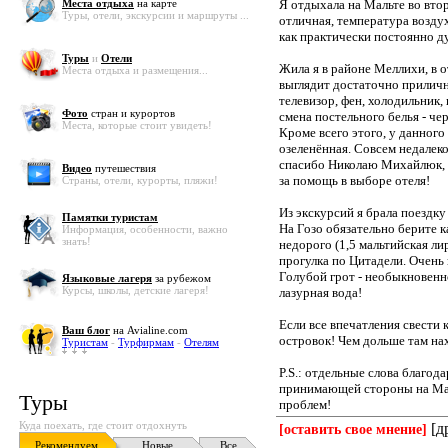
Места отдыха
на карте
Я отдыхала на Мальте во вто
Туры, отели, экскурсии и маршруты ...
отличная, температура воздух
как практически постоянно ду
Туры
и
Отели
Жила я в районе Меллихи, в о
Места отдыха и размещения...
выглядит достаточно приличн
телевизор, фен, холодильник,
Фото
стран и курортов
смена постельного белья - че
Места, которые стоит увидеть!
Кроме всего этого, у данного
озеленённая. Совсем недалек
спасибо Николаю Михайлюк, 
Видео
путешествия
за помощь в выборе отеля!
Страны, отели, курорты, пляжи!
Из экскурсий я брала поездку 
Памятки туристам
На Гозо обязательно берите к
Информация, особенности, важно
знать!
недорого (1,5 мальтийская ли
прогулка по Цитадели. Очень 
Голубой грот - необыкновенно
Языковые лагеря
за рубежом
Курсы, школы, детские лагеря!
лазурная вода!
Если все впечатления свести 
Ваш блог
на Avialine.com
островок! Чем дольше там на
Туристам
-
Турфирмам
-
Отелям
P.S.: отдельные слова благод
принимающей стороны на Маль
Туры
проблем!
Куда поехать, где стоит отдохнуть
[д
[оставить свое мнение]
Рекомендуем
Новые
Все