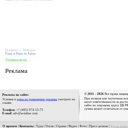
Испания / о. Майорка
Пляж в Platja de Palma
Добавить видео
Реклама
© 2011 - 2026
Все права защищ
Реклама на сайте:
При полном или частичном испо
Условия и
цены на размещение рекламы
смотрите по
несет ответственности за дост
ссылке.
сайте по текущему курсу ЦБ РФ
сумма может отличаться от ука
Телефон
: +7 (495) 974-15-75
E-mail
: adv@avialine.com
О проекте
|
Контакты
|
Туры
|
Отели
|
Страны
|
Видео
|
Фото
|
Пресс-релизы
|
Архив новос